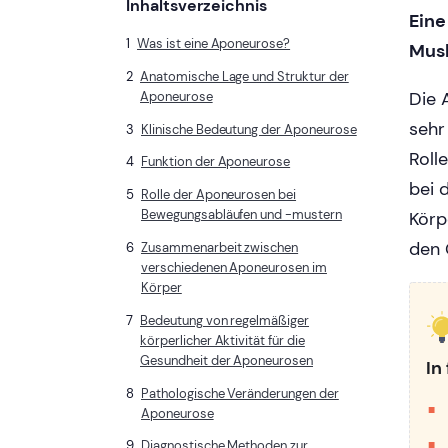
Inhaltsverzeichnis
Eine
Was ist eine Aponeurose?
Musk
Anatomische Lage und Struktur der
Die 
Aponeurose
sehr
Klinische Bedeutung der Aponeurose
Roll
Funktion der Aponeurose
bei 
Rolle der Aponeurosen bei
Bewegungsabläufen und -mustern
Körp
den 
Zusammenarbeit zwischen
verschiedenen Aponeurosen im
Körper
Bedeutung von regelmäßiger
körperlicher Aktivität für die
Gesundheit der Aponeurosen
In
Pathologische Veränderungen der
Aponeurose
Diagnostische Methoden zur