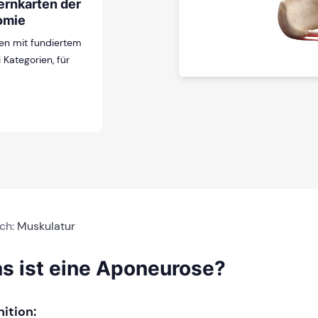
ernkarten der
omie
en mit fundiertem
 Kategorien, für
ich:
Muskulatur
s ist eine Aponeurose?
nition: