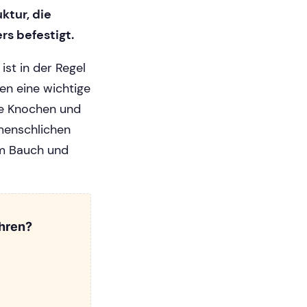
ktur, die
s befestigt.
st in der Regel
en eine wichtige
ie Knochen und
menschlichen
em Bauch und
hren?