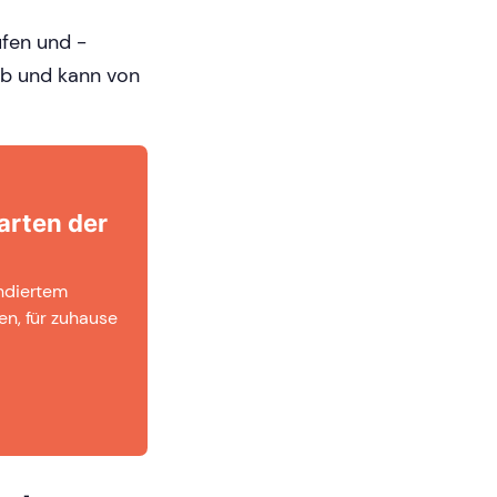
fen und -
ab und kann von
arten der
undiertem
en, für zuhause