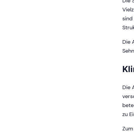
Die 
Viel
sind
Stru
Die 
Sehn
Kl
Die 
vers
bete
zu E
Zum 