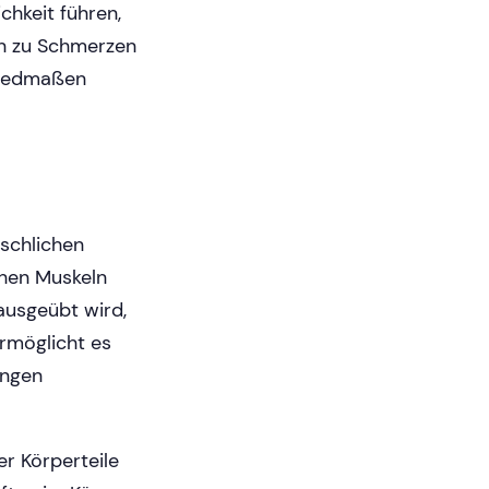
hkeit führen,
n zu Schmerzen
liedmaßen
nschlichen
chen Muskeln
ausgeübt wird,
rmöglicht es
ungen
r Körperteile