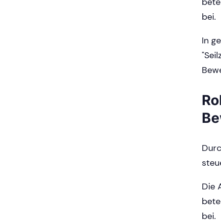
bete
bei.
In g
"Sei
Bew
Ro
Be
Durc
steu
Die 
bete
bei.