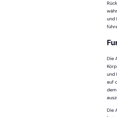
Rück
währ
und 
führ
Fu
Die 
Körp
und 
auf 
dem 
ausz
Die 