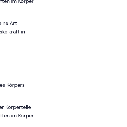
äften im Körper
ine Art
kelkraft in
es Körpers
r Körperteile
äften im Körper