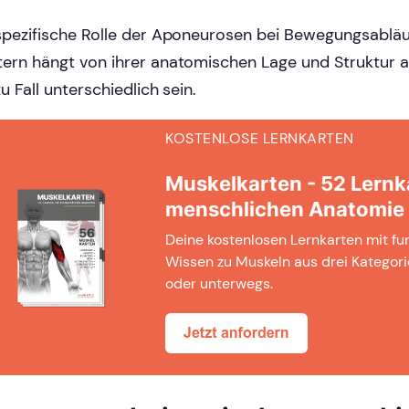
spezifische Rolle der Aponeurosen bei Bewegungsabläu
ern hängt von ihrer anatomischen Lage und Struktur 
zu Fall unterschiedlich sein.
KOSTENLOSE LERNKARTEN
Muskelkarten - 52 Lernk
menschlichen Anatomie
Deine kostenlosen Lernkarten mit f
Wissen zu Muskeln aus drei Kategori
oder unterwegs.