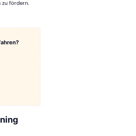
 zu fördern.
fahren?
ining