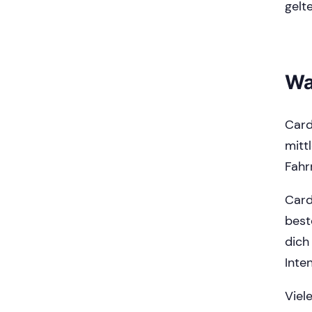
gelt
Wa
Card
mitt
Fahr
Card
best
dich
Inte
Viel