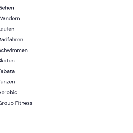
Gehen
Wandern
Laufen
Radfahren
Schwimmen
Skaten
Tabata
Tanzen
Aerobic
Group Fitness