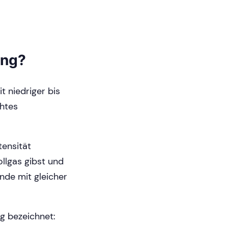
ing?
t niedriger bis
chtes
tensität
ollgas gibst und
nde mit gleicher
ng bezeichnet: