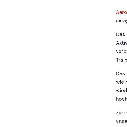
Aero
einzi
Das 
Akti
verb
Trai
Das 
wie 
wied
hoch
Zahl
anae