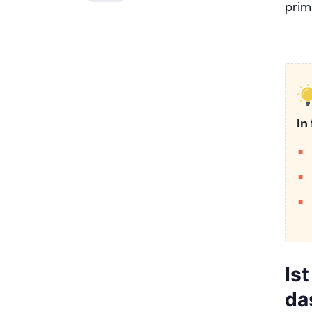
prim
In
Is
da