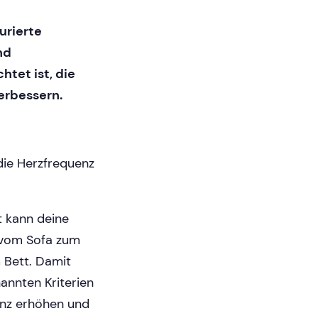
urierte
nd
tet ist, die
erbessern.
 die Herzfrequenz
t kann deine
 vom Sofa zum
 Bett. Damit
nannten Kriterien
enz erhöhen und