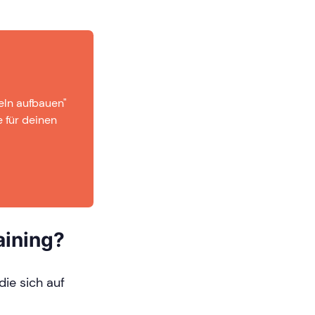
eln aufbauen"
e für deinen
aining?
die sich auf