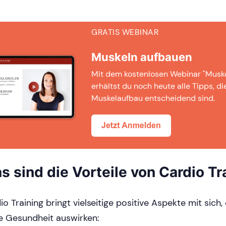
GRATIS WEBINAR
Muskeln aufbauen
Mit dem kostenlosen Webinar "Musk
erhältst du noch heute alle Tipps, di
Muskelaufbau entscheidend sind.
s sind die Vorteile von Cardio Tr
io Training bringt vielseitige positive Aspekte mit sich, 
e Gesundheit auswirken: