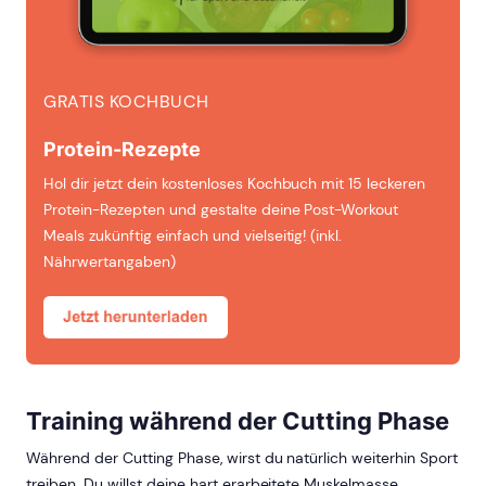
GRATIS KOCHBUCH
Protein-Rezepte
Hol dir jetzt dein kostenloses Kochbuch mit 15 leckeren
Protein-Rezepten und gestalte deine Post-Workout
Meals zukünftig einfach und vielseitig! (inkl.
Nährwertangaben)
Training während der Cutting Phase
Während der Cutting Phase, wirst du natürlich weiterhin Sport
treiben. Du willst deine hart erarbeitete Muskelmasse