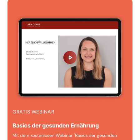
GRATIS WEBINAR
Basics der gesunden Ernährung
Mit dem kostenlosen Webinar "Basics der gesunden