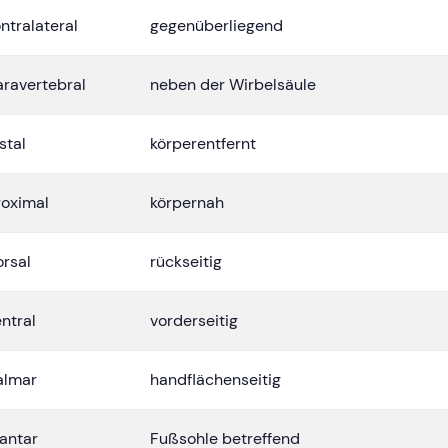
ntralateral
gegenüberliegend
aravertebral
neben der Wirbelsäule
stal
körperentfernt
roximal
körpernah
orsal
rückseitig
ntral
vorderseitig
almar
handflächenseitig
lantar
Fußsohle betreffend