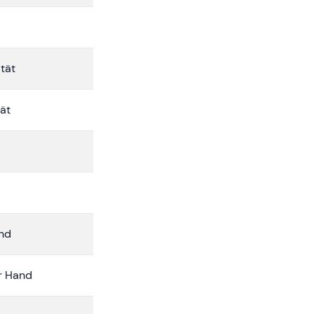
tät
ät
nd
r Hand