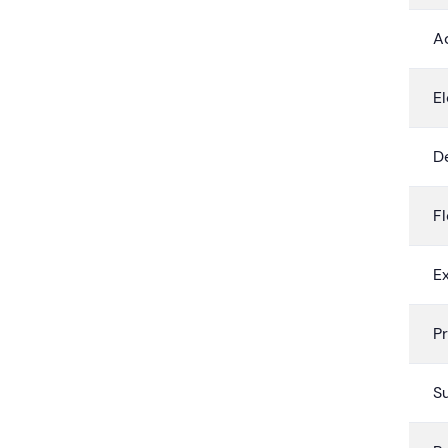
A
El
D
Fl
E
P
S