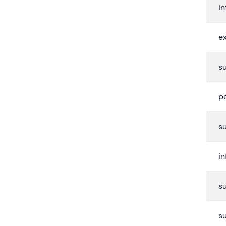
in
e
s
p
s
in
s
su