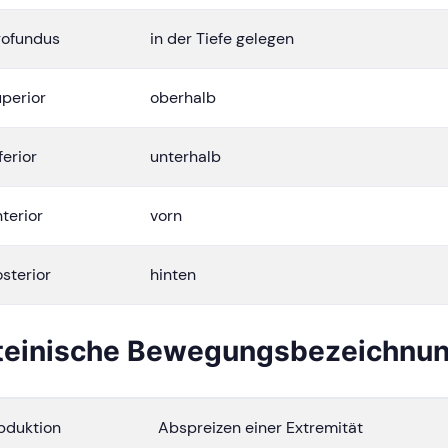
rofundus
in der Tiefe gelegen
uperior
oberhalb
ferior
unterhalb
terior
vorn
sterior
hinten
teinische Bewegungsbezeichnu
bduktion
Abspreizen einer Extremität