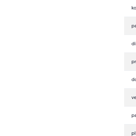
ko
p
di
p
d
ve
p
p