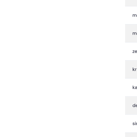
m
m
ze
kr
k
d
si