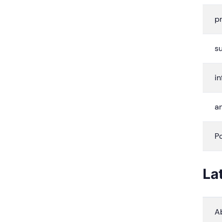
p
s
in
an
Po
La
A