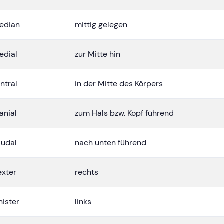
edian
mittig gelegen
edial
zur Mitte hin
ntral
in der Mitte des Körpers
anial
zum Hals bzw. Kopf führend
audal
nach unten führend
exter
rechts
nister
links