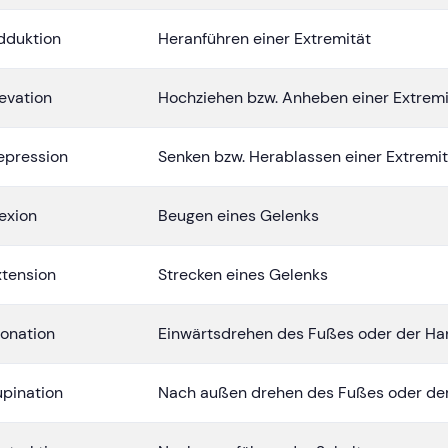
dduktion
Heranführen einer Extremität
evation
Hochziehen bzw. Anheben einer Extremi
epression
Senken bzw. Herablassen einer Extremit
exion
Beugen eines Gelenks
xtension
Strecken eines Gelenks
ronation
Einwärtsdrehen des Fußes oder der Ha
upination
Nach außen drehen des Fußes oder de