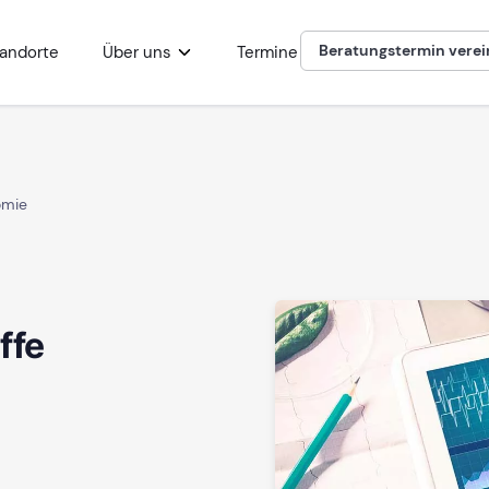
Beratungstermin vere
andorte
Über uns
Termine
omie
:
ffe