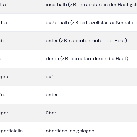
tra
innerhalb (z.B. intracutan: in der Haut ge
xtra
außerhalb (z.B. extrazellulär: außerhalb d
ub
unter (z.B. subcutan: unter der Haut)
er
durch (z.B. percutan: durch die Haut)
upra
auf
fra
unter
uper
über
perficialis
oberflächlich gelegen