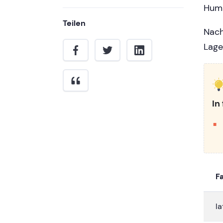
Huma
Teilen
Nach
Lage
In
F
la