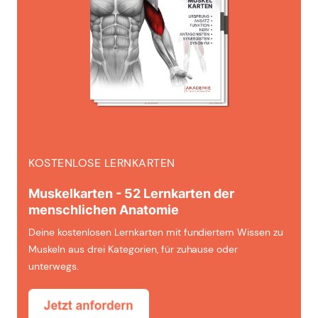
KOSTENLOSE LERNKARTEN
Muskelkarten - 52 Lernkarten der
menschlichen Anatomie
Deine kostenlosen Lernkarten mit fundiertem Wissen zu
Muskeln aus drei Kategorien, für zuhause oder
unterwegs.