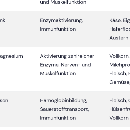
und Muskelfunktion
ink
Enzymaktivierung,
Käse, Eig
Immunfunktion
Haferflo
Auster
agnesium
Aktivierung zahlreicher
Vollkorn
Enzyme, Nerven- und
Milchpro
Muskelfunktion
Fleisch, 
Gemüse,
isen
Hämoglobinbildung,
Fleisch,
Sauerstofftransport,
Hülsenfr
Immunfunktion
Vollkorn