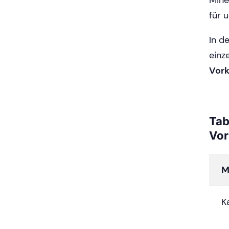
Mine
für 
In d
einz
Vor
Tab
Vo
M
K