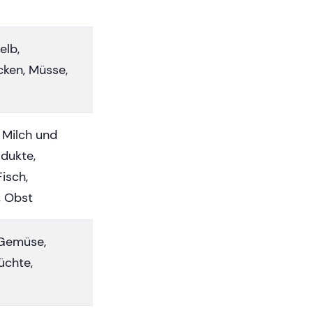
elb,
cken, Müsse,
n
, Milch und
dukte,
Fisch,
 Obst
 Gemüse,
üchte,