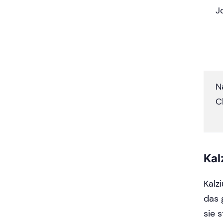
J
N
C
Kal
Kalzi
das 
sie 