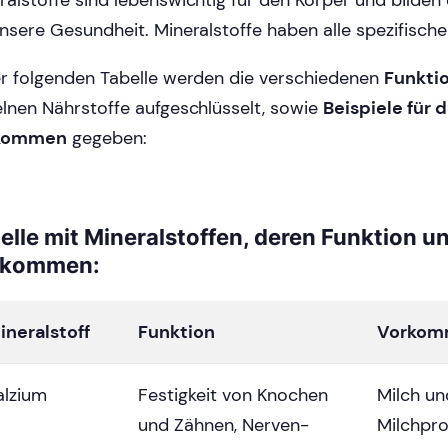
ralstoffe sind lebenswichtig für den Körper und bilden
unsere Gesundheit. Mineralstoffe haben alle spezifische
er folgenden Tabelle werden die verschiedenen
Funkti
elnen Nährstoffe aufgeschlüsselt, sowie
Beispiele für 
kommen
gegeben:
elle mit Mineralstoffen, deren Funktion u
rkommen:
ineralstoff
Funktion
Vorkom
alzium
Festigkeit von Knochen
Milch un
und Zähnen, Nerven-
Milchpr