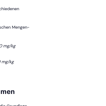
schiedenen
wischen Mengen-
0 mg/kg
0 mg/kg
ommen