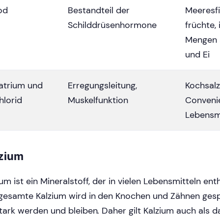
od
Bestandteil der
Meeresfi
Schilddrüsenhormone
früchte, 
Mengen 
und Ei
atrium und
Erregungsleitung,
Kochsalz
hlorid
Muskelfunktion
Conveni
Lebensm
zium
um ist ein Mineralstoff, der in vielen Lebensmitteln enth
gesamte Kalzium wird in den Knochen und Zähnen gesp
stark werden und bleiben. Daher gilt Kalzium auch als d