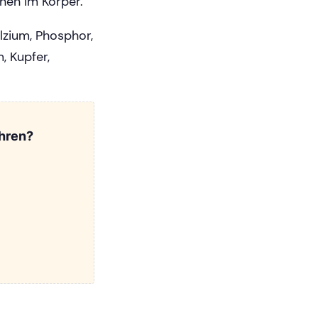
onen im Körper.
lzium, Phosphor,
, Kupfer,
hren?