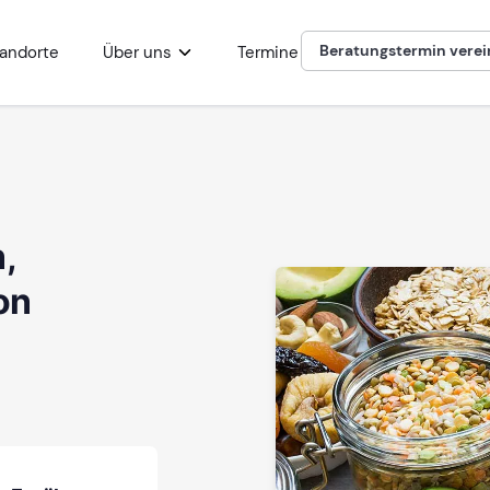
Beratungstermin vere
andorte
Über uns
Termine
,
on