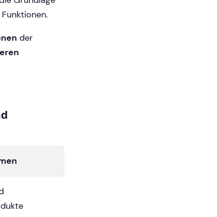
 die Grundlage
 Funktionen.
onen
der
deren
nd
men
d
odukte