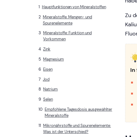
habe
Hauptfunktionen von Mineralstoffen
Zu d
Mineralstoffe: Mengen- und
Spurenelemente
Kali
Fluo
Mineralstoffe: Funktion und
Vorkommen
Zink
Magnesium
In
Eisen
Jod
Natrium
Selen
Empfohlene Tagesdosis ausgewählter
Mineralstoffe
Mikronährstoffe und Spurenelemente:
Was ist der Unterschied?