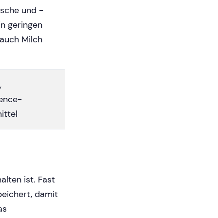
sche und -
in geringen
auch Milch
,
ence-
ittel
alten ist. Fast
eichert, damit
as