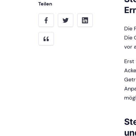
Teilen
Er
Die 
Die 
vor 
Erst
Acke
Getr
Anpa
mög
St
un