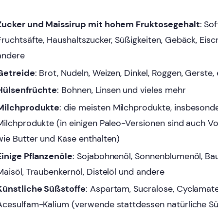
Zucker und Maissirup mit hohem Fruktosegehalt
: Sof
Fruchtsäfte, Haushaltszucker, Süßigkeiten, Gebäck, Eisc
andere
Getreide
: Brot, Nudeln, Weizen, Dinkel, Roggen, Gerste, 
Hülsenfrüchte
: Bohnen, Linsen und vieles mehr
Milchprodukte
: die meisten Milchprodukte, insbesond
Milchprodukte (in einigen Paleo-Versionen sind auch Vo
wie Butter und Käse enthalten)
Einige Pflanzenöle
: Sojabohnenöl, Sonnenblumenöl, B
Maisöl, Traubenkernöl, Distelöl und andere
Künstliche Süßstoffe
: Aspartam, Sucralose, Cyclamate
Acesulfam-Kalium (verwende stattdessen natürliche Sü