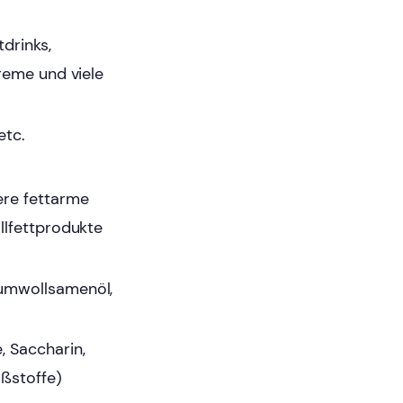
tdrinks,
reme und viele
etc.
ere fettarme
llfettprodukte
aumwollsamenöl,
, Saccharin,
ßstoffe)