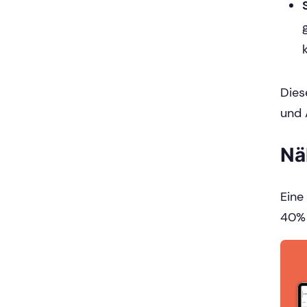
Dies
und 
Nä
Eine
40% 