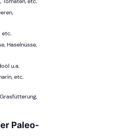
n, Tomaten, etc.
eeren,
 etc.
e, Haselnüsse,
oöl u.a.
arin, etc.
Grasfütterung,
er Paleo-