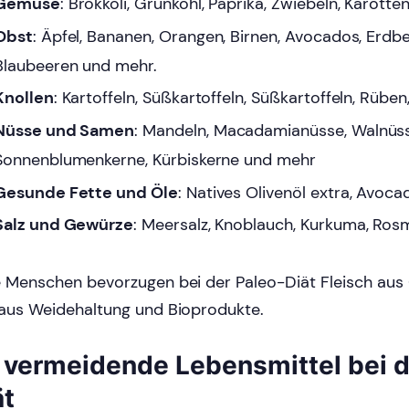
Gemüse
: Brokkoli, Grünkohl, Paprika, Zwiebeln, Karotte
Obst
: Äpfel, Bananen, Orangen, Birnen, Avocados, Erdb
Blaubeeren und mehr.
Knollen
: Kartoffeln, Süßkartoffeln, Süßkartoffeln, Rüben,
Nüsse und Samen
: Mandeln, Macadamianüsse, Walnüss
Sonnenblumenkerne, Kürbiskerne und mehr
Gesunde Fette und Öle
: Natives Olivenöl extra, Avocad
Salz und Gewürze
: Meersalz, Knoblauch, Kurkuma, Rosm
e Menschen bevorzugen bei der Paleo-Diät Fleisch aus 
 aus Weidehaltung und Bioprodukte.
 vermeidende Lebensmittel bei d
ät