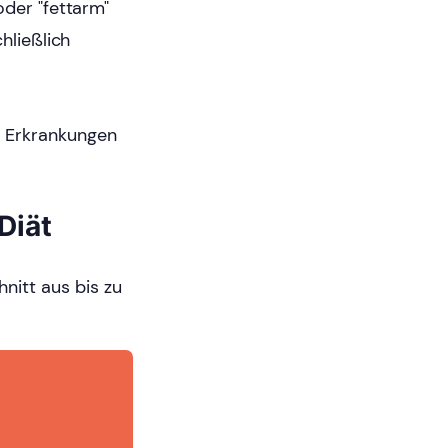
 oder "fettarm"
hließlich
e Erkrankungen
Diät
nitt aus bis zu