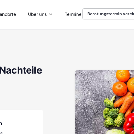
Beratungstermin vere
andorte
Über uns
Termine
 Nachteile
h
se