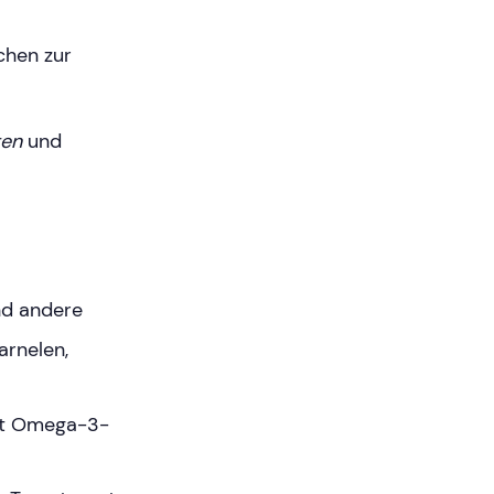
chen zur
ten
und
und andere
Garnelen,
mit Omega-3-