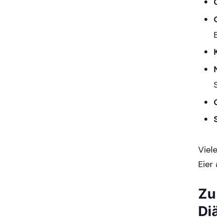
Viel
Eier
Zu
Di