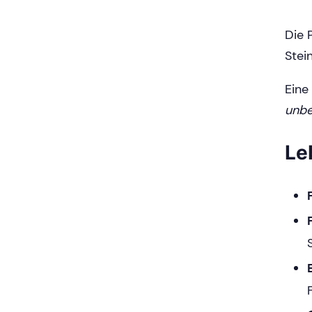
Die 
Stei
Eine
unb
Le