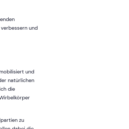
henden
g verbessern und
mobilisiert und
der natürlichen
ich die
Wirbelkörper
lpartien zu
ollen dabei die