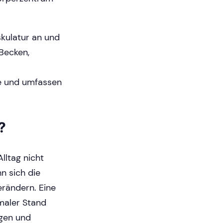
skulatur an und
Becken,
tte und umfassen
?
lltag nicht
n sich die
erändern. Eine
imaler Stand
gen und