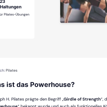
 23
-Haltungen
für Pilates-Übungen
ich:
Pilates
s ist das Powerhouse?
ph H. Pilates prägte den Begriff „
Girdle of Strength
“, 
erhouse
“ bekannt wurde und auch als funktionelles 