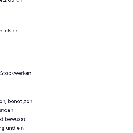
Sitz durch
hließen
n Stockwerken
en, benötigen
tunden
und bewusst
ng und ein