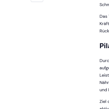
Schm
Das 
Kräf
Rück
Pi
Durc
aufg
Leis
Nähr
und 
Ziel
akti