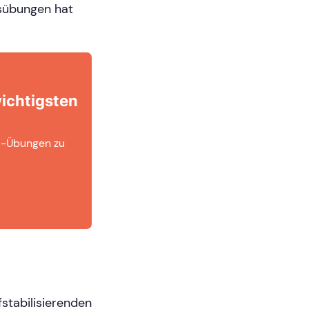
usübungen hat
wichtigsten
es-Übungen zu
fstabilisierenden