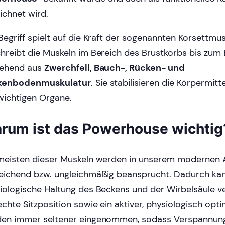
ichnet wird.
Begriff spielt auf die Kraft der sogenannten Korsettmu
hreibt die Muskeln im Bereich des Brustkorbs bis zum 
ehend aus
Zwerchfell, Bauch-, Rücken- und
kenbodenmuskulatur
. Sie stabilisieren die Körpermi
 wichtigen Organe.
rum ist das Powerhouse wichtig
meisten dieser Muskeln werden in unserem modernen A
eichend bzw. ungleichmäßig beansprucht. Dadurch kan
iologische Haltung des Beckens und der Wirbelsäule v
echte Sitzposition sowie ein aktiver, physiologisch opt
en immer seltener eingenommen, sodass Verspannun