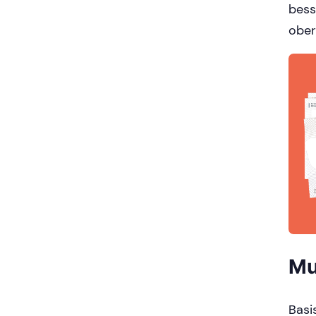
bess
ober
Mu
Basi