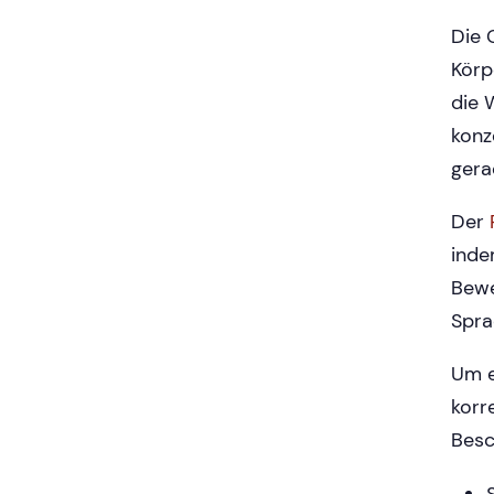
Die 
Körp
die 
konz
gera
Der
inde
Bewe
Spra
Um e
korr
Besc