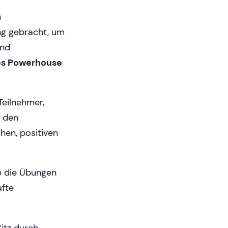
s
ng gebracht, um
und
es Powerhouse
 Teilnehmer,
e den
hen, positiven
e die Übungen
afte