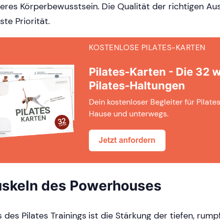
eres Körperbewusstsein. Die Qualität der richtigen A
ste Priorität.
KOSTENLOSE PILATES-KARTEN
Pilates-Karten - Die 32 
Pilates-Haltungen
Dein kostenloser Begleiter für Pilat
Hause und unterwegs.
skeln des Powerhouses
s des Pilates Trainings ist die Stärkung der tiefen, rump