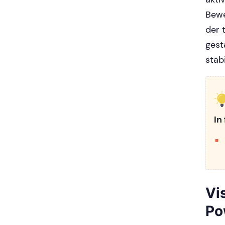
Bewe
der 
gest
stab
In
Vi
Po