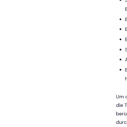
Um d
die 
berü
durc