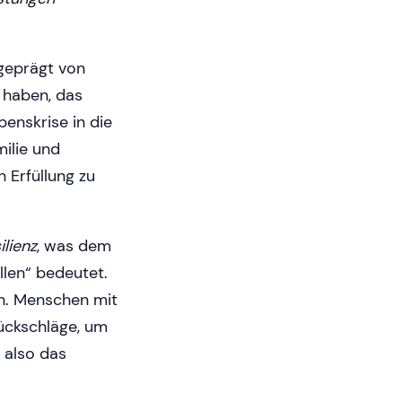
 geprägt von
 haben, das
enskrise in die
milie und
 Erfüllung zu
ilienz
, was dem
llen“ bedeutet.
en. Menschen mit
Rückschläge, um
 also das