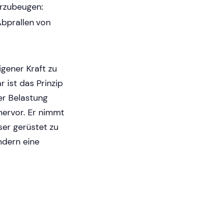
orzubeugen:
Abprallen von
eigener Kraft zu
 ist das Prinzip
er Belastung
hervor. Er nimmt
ser gerüstet zu
ndern eine