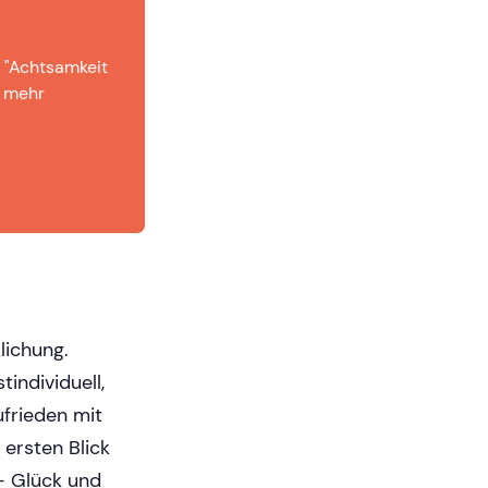
k "Achtsamkeit
r mehr
lichung.
tindividuell,
frieden mit
ersten Blick
 – Glück und