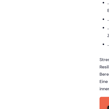
Stre
Resi
Bere
Eine
inne