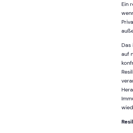
Ein 
wenn
Priv
auße
Das 
auf 
konf
Resi
vera
Hera
Immu
wied
Resi