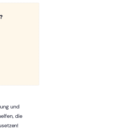
?
mung und
lfen, die
zusetzen!