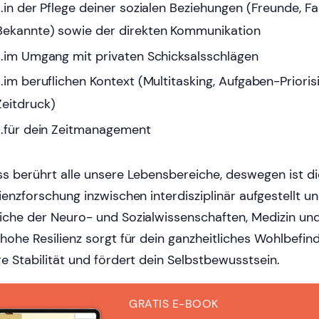
...in der Pflege deiner sozialen Beziehungen (Freunde, Fam
Bekannte) sowie der direkten Kommunikation
...im Umgang mit privaten Schicksalsschlägen
...im beruflichen Kontext (Multitasking, Aufgaben-Prioris
Zeitdruck)
...für dein Zeitmanagement
ss berührt alle unsere Lebensbereiche, deswegen ist di
lienzforschung inzwischen interdisziplinär aufgestellt 
iche der Neuro- und Sozialwissenschaften, Medizin und
 hohe Resilienz sorgt für dein ganzheitliches Wohlbefind
re Stabilität und fördert dein Selbstbewusstsein.
GRATIS E-BOOK