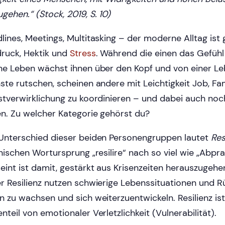
gehen.“ (Stock, 2019, S. 10)
lines, Meetings, Multitasking – der moderne Alltag ist
druck, Hektik und
Stress
. Während die einen das Gefühl
ne Leben wächst ihnen über den Kopf und von einer Leb
ste rutschen, scheinen andere mit Leichtigkeit Job, Fa
stverwirklichung zu koordinieren – und dabei auch noch
en. Zu welcher Kategorie gehörst du?
Unterschied dieser beiden Personengruppen lautet
Res
inischen Wortursprung „resilire“ nach so viel wie „Abpra
int ist damit, gestärkt aus Krisenzeiten herauszugeh
r Resilienz nutzen schwierige Lebenssituationen und 
n zu wachsen und sich weiterzuentwickeln. Resilienz ist
nteil von emotionaler Verletzlichkeit (Vulnerabilität).