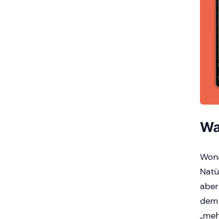
Wa
Wona
Natü
aber
dem 
„meh