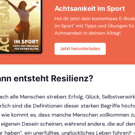
Achtsamkeit im Sport
Hol dir jetzt dein kostenloses E-Boo
im Sport" mit Tipps und Übungen fü
Achtsamkeit in deinem Alltag!
nn entsteht Resilienz?
ch alle Menschen streben: Erfolg, Glück, Selbstverwirk
rlich sind die Definitionen dieser starken Begriffe höchs
 wie kommt es, dass manche Menschen vollkommen zu
eigenen Dasein scheinen, während andere, die auf den 
r haben“, ein unerfülltes, unglückliches Leben führen?