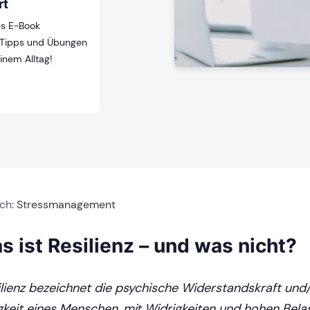
rt
ses E-Book
t Tipps und Übungen
inem Alltag!
ich:
Stressmanagement
s ist Resilienz – und was nicht?
ilienz bezeichnet die psychische Widerstandskraft und
gkeit eines Menschen, mit Widrigkeiten und hohen Bel