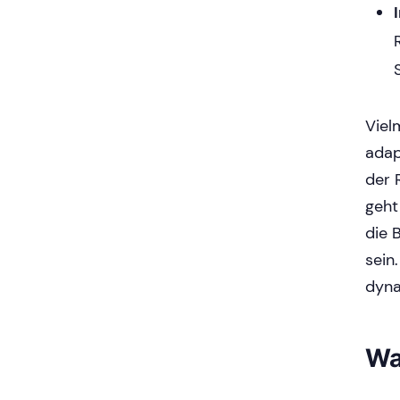
Vielm
adap
der 
geht
die 
sein
dyna
Wa