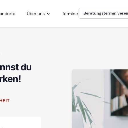
Beratungstermin vere
andorte
Über uns
Termine
t
annst du
rken!
HEIT