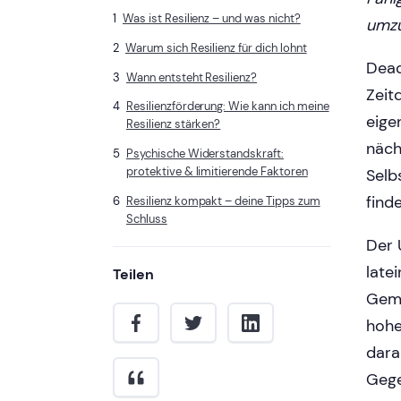
Was ist Resilienz – und was nicht?
umzu
Warum sich Resilienz für dich lohnt
Dead
Wann entsteht Resilienz?
Zeit
Resilienzförderung: Wie kann ich meine
eige
Resilienz stärken?
näch
Psychische Widerstandskraft:
protektive & limitierende Faktoren
Selb
find
Resilienz kompakt – deine Tipps zum
Schluss
Der 
late
Teilen
Geme
hohe
dara
Gege