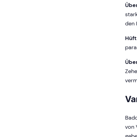
Übe
star
den 
Hüft
para
Über
Zehe
verm
Va
Badd
von 
gebe