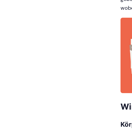
wobe
Wi
Kör