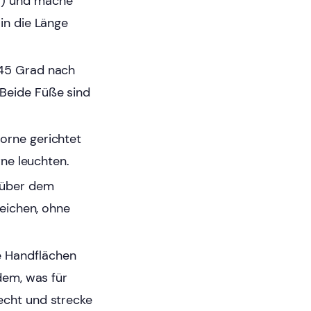
a) und mache
in die Länge
 45 Grad nach
 Beide Füße sind
orne gerichtet
rne leuchten.
 über dem
reichen, ohne
e Handflächen
dem, was für
echt und strecke