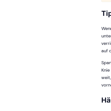
Ti
Wenn
unte
verr
auf 
Span
Knie
weit
vorn
Hä