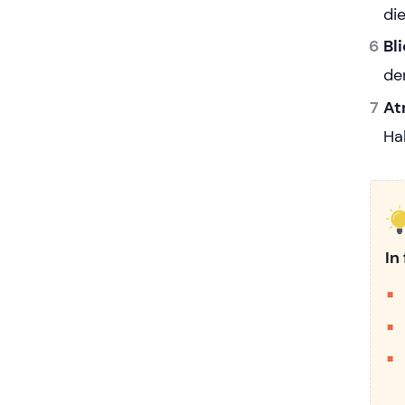
di
Bl
de
At
Ha
In