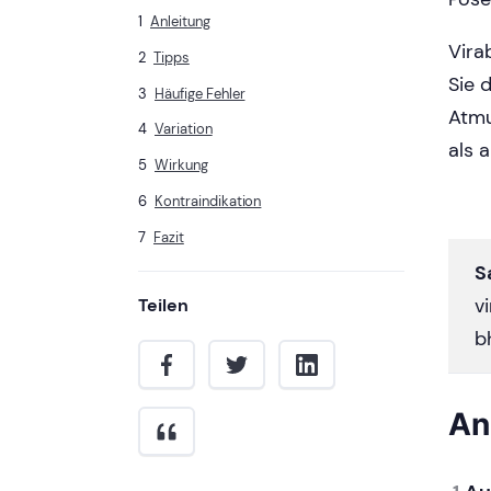
Anleitung
Vira
Tipps
Sie 
Häufige Fehler
Atmu
Variation
als a
Wirkung
Kontraindikation
Fazit
S
v
Teilen
b
An