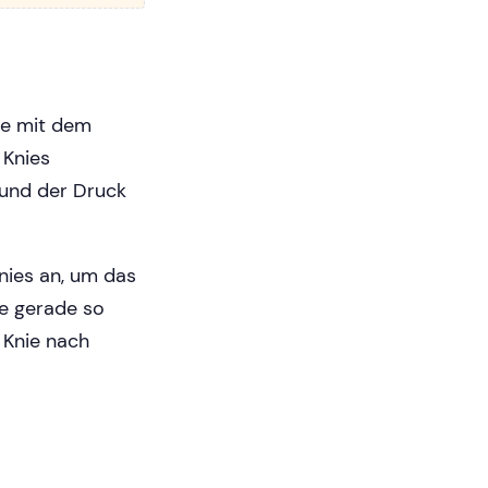
me mit dem
 Knies
t und der Druck
nies an, um das
ie gerade so
 Knie nach