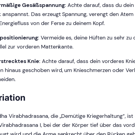
rmäßige Gesäßspannung
: Achte darauf, dass du dein
k anspannst. Das erzeugt Spannung, verengt den Atem 
Energiefluss von der Ferse zu deinem Kopf.
positionierung
: Vermeide es, deine Hüften zu sehr zu 
llel zur vorderen Mattenkante.
strecktes Knie
: Achte darauf, dass dein vorderes Knie
n hinaus geschoben wird, um Knieschmerzen oder Ver
eiden.
riation
ha Virabhadrasana, die „Demütige Kriegerhaltung“, ist 
Virabhadrasana I, bei der der Körper tief über das vord
ugt wird und die Arme senkrecht über den Rücken ge