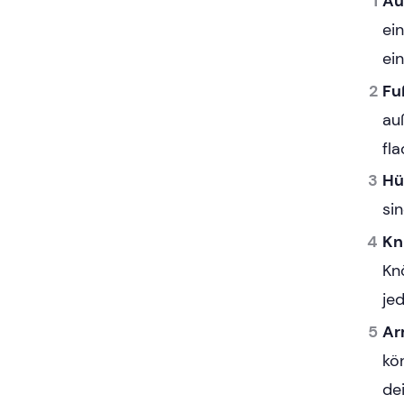
Au
ei
ei
Fu
au
fl
Hü
sin
Kn
Kn
je
Ar
kö
de