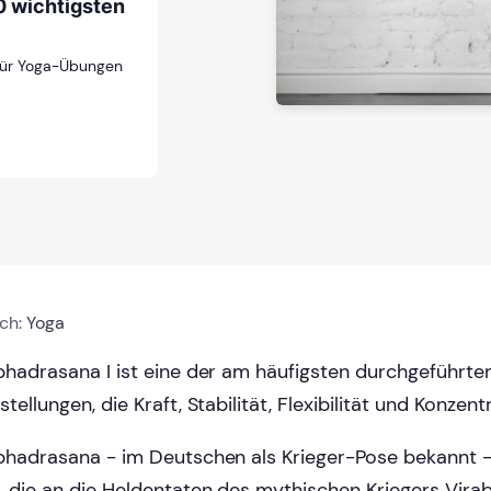
0 wichtigsten
 für Yoga-Übungen
ich:
Yoga
bhadrasana I ist eine der am häufigsten durchgeführte
tellungen, die Kraft, Stabilität, Flexibilität und Konzent
bhadrasana - im Deutschen als Krieger-Pose bekannt - 
, die an die Heldentaten des mythischen Kriegers Virab