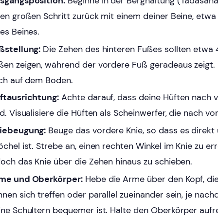
sgangsposition:
Beginne in der Berghaltung (Tadasan
nen großen Schritt zurück mit einem deiner Beine, etwa 
nes Beines.
ßstellung:
Die Zehen des hinteren Fußes sollten etwa
ßen zeigen, während der vordere Fuß geradeaus zeigt.
ach auf dem Boden.
ftausrichtung:
Achte darauf, dass deine Hüften nach v
d. Visualisiere die Hüften als Scheinwerfer, die nach vo
iebeugung:
Beuge das vordere Knie, so dass es direkt
öchel ist. Strebe an, einen rechten Winkel im Knie zu er
doch das Knie über die Zehen hinaus zu schieben.
me und Oberkörper:
Hebe die Arme über den Kopf, di
nnen sich treffen oder parallel zueinander sein, je nach
ine Schultern bequemer ist. Halte den Oberkörper aufr