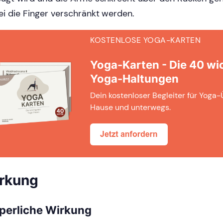
i die Finger verschränkt werden.
KOSTENLOSE YOGA-KARTEN
Yoga-Karten - Die 40 wi
Yoga-Haltungen
Dein kostenloser Begleiter für Yoga
Hause und unterwegs.
rkung
perliche Wirkung