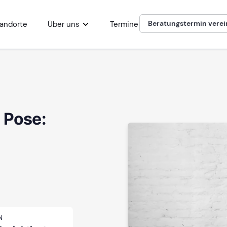
Beratungstermin vere
andorte
Über uns
Termine
 Pose:
N