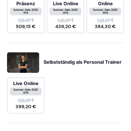
Präsenz
Live Online
Online
Summer-Sale-2026
Summer-Sale-2026
Summer-Sale-2026
15%
20%
30%
599,00
€
549,00
€
549,00
€
509,15
€
439,20
€
384,30
€
Selbstständig als Personal Trainer
Live Online
Summer-Sale-2026
20%
499,00
€
399,20
€