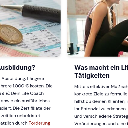
Ausbildung?
Was macht ein Li
Tätigkeiten
r Ausbildung. Längere
rere 1.000 € kosten. Die
Mittels effektiver Maßna
599
€.
Dein Life Coach
konkrete Ziele zu formuli
n sowie ein ausführliches
hilfst du deinen Klienten,
iert. Die Zertifikate der
ihr Potenzial zu erkennen
eitlich unbefristet
und verschiedene Strateg
sätzlich durch
Förderung
Veränderungen und eine b