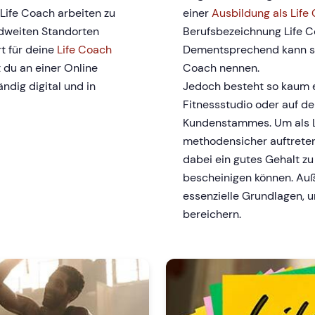
 Life Coach arbeiten zu
einer
Ausbildung als Life
dweiten Standorten
Berufsbezeichnung Life Co
t für deine
Life Coach
Dementsprechend kann si
du an einer Online
Coach nennen.
ndig digital und in
Jedoch besteht so kaum e
Fitnessstudio oder auf de
Kundenstammes. Um als L
methodensicher auftreten
dabei ein gutes Gehalt z
bescheinigen können. Auß
essenzielle Grundlagen, 
bereichern.