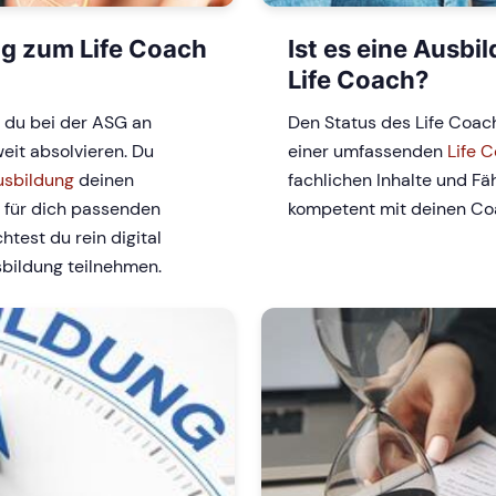
ng zum Life Coach
Ist es eine Ausb
Life Coach?
 du bei der ASG an
Den Status des Life Coac
it absolvieren. Du
einer umfassenden
Life 
usbildung
deinen
fachlichen Inhalte und Fä
 für dich passenden
kompetent mit deinen C
test du rein digital
sbildung teilnehmen.