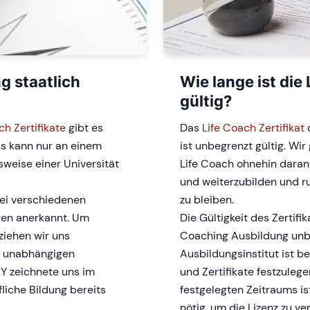
g staatlich
Wie lange ist die
gültig?
ch Zertifikate
gibt es
Das
Life Coach Zertifikat
d
ss kann nur an einem
ist unbegrenzt gültig. Wir
sweise einer Universität
Life Coach ohnehin daran i
und weiterzubilden und 
ei verschiedenen
zu bleiben.
gen anerkannt. Um
Die Gültigkeit des Zertifi
ziehen wir uns
Coaching Ausbildung unb
d unabhängigen
Ausbildungsinstitut ist be
Y zeichnete uns im
und Zertifikate festzuleg
fliche Bildung bereits
festgelegten Zeitraums i
nötig, um die Lizenz zu ver