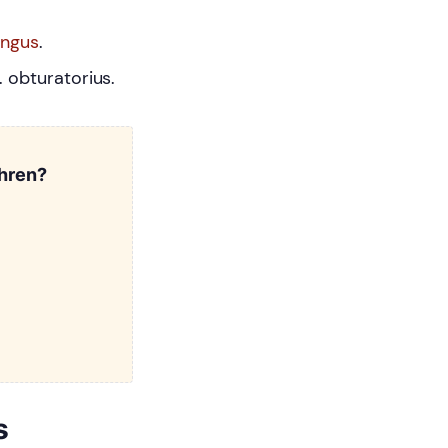
ongus
.
 obturatorius.
ahren?
s