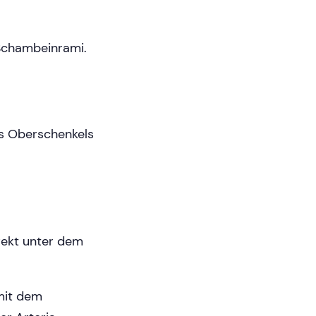
Schambeinrami.
es Oberschenkels
irekt unter dem
mit dem