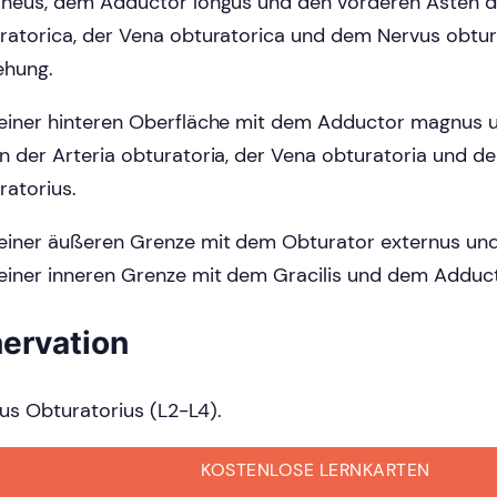
ineus, dem Adductor longus und den vorderen Ästen d
ratorica, der Vena obturatorica und dem Nervus obtura
ehung.
einer hinteren Oberfläche mit dem Adductor magnus u
n der Arteria obturatoria, der Vena obturatoria und d
ratorius.
einer äußeren Grenze mit dem Obturator externus und
einer inneren Grenze mit dem Gracilis und dem Adduc
nervation
us Obturatorius (L2-L4).
KOSTENLOSE LERNKARTEN