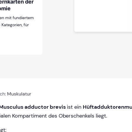
ernkarten der
omie
en mit fundiertem
 Kategorien, für
ich:
Muskulatur
Musculus adductor brevis
ist ein
Hüftadduktorenmu
alen Kompartiment des Oberschenkels liegt.
egt: