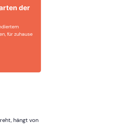
arten der
undiertem
en, für zuhause
reht, hängt von