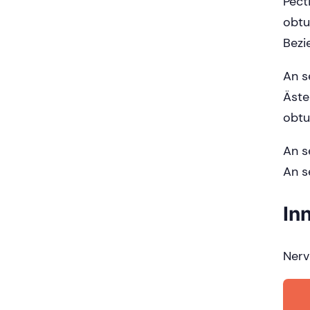
Pect
obtu
Bezi
An s
Äste
obtu
An s
An s
In
Nerv