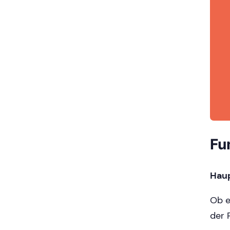
Fu
Hau
Ob e
der 