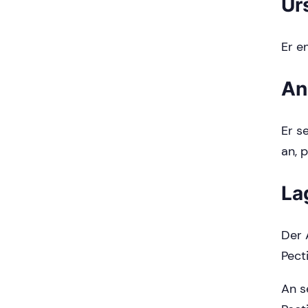
Ur
Er e
An
Er s
an, 
La
Der 
Pect
An s