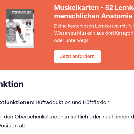
Muskelkarten - 52 Lernk
menschlichen Anatomie
Deine kostenlosen Lernkarten mit f
Wissen zu Muskeln aus drei Kategori
oder unterwegs.
nktion
ptfunktionen
: Hüftadduktion und Hüftflexion
r den Oberschenkelknochen seitlich oder nach innen d
Position ab.