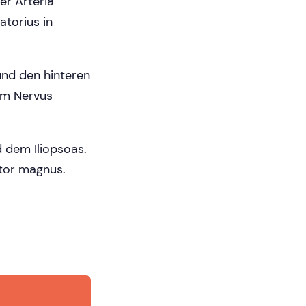
er Arteria
torius in
nd den hinteren
em Nervus
 dem Iliopsoas.
tor magnus.