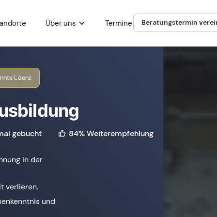
Beratungstermin vere
andorte
Über uns
Termine
nnte Lizenz
Ausbildung
84% Weiterempfehlung
al gebucht
nnung in der
t verlieren.
henkenntnis und