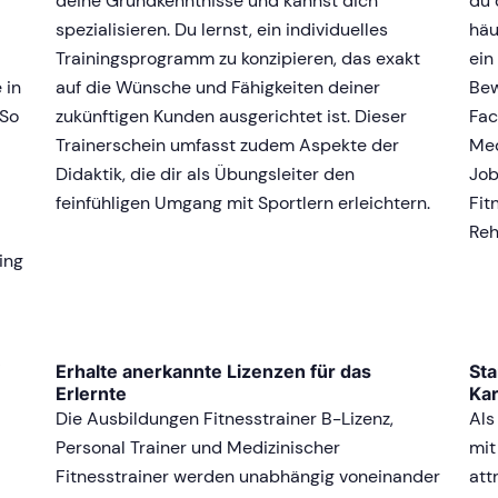
deine Grundkenntnisse und kannst dich
du 
spezialisieren. Du lernst, ein individuelles
häu
Trainingsprogramm zu konzipieren, das exakt
ein
 in
auf die Wünsche und Fähigkeiten deiner
Bew
 So
zukünftigen Kunden ausgerichtet ist. Dieser
Fac
Trainerschein umfasst zudem Aspekte der
Med
Didaktik, die dir als Übungsleiter den
Job
feinfühligen Umgang mit Sportlern erleichtern.
Fit
i
Reh
ing
Erhalte anerkannte Lizenzen für das
Sta
Erlernte
Kar
Die Ausbildungen Fitnesstrainer B-Lizenz,
Als
Personal Trainer und Medizinischer
mit
Fitnesstrainer werden unabhängig voneinander
att