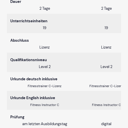
Dauer
2 Tage
2 Tage
Unterrichtseinheiten
19
19
Abschluss
Lizenz
Lizenz
Qualifikationsniveau
Level 2
Level 2
Urkunde deutsch inklusive
Fitnesstrainer C-Lizenz
Fitnesstrainer C-Lizenz
Urkunde English inklusive
Fitness Instructor C
Fitness Instructor C
Prüfung
am letzten Ausbildungstag
digital