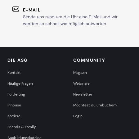
E-MAIL
Sende uns rund um die Uhr eine E-Mail und wir
werden so schnell wie möglich antworten.
DIE ASG
COMMUNITY
Kontakt
Magazin
Häufige Fragen
Webinare
Förderung
Newsletter
Inhouse
Möchtest du umbuchen?
Karriere
Login
Friends & Family
Ausbildungskatalog