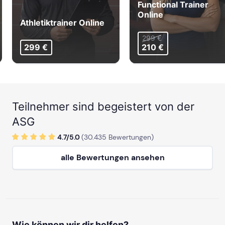
Functional Trainer
Online
Athletiktrainer Online
299 €
299 €
210 €
Teilnehmer sind begeistert von der
ASG
4.7/
5
.0
(
30.435
Bewertungen)
alle Bewertungen ansehen
Wie können wir dir helfen?