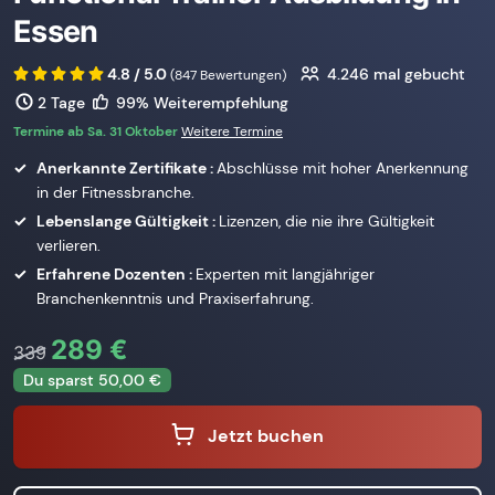
Essen
4.8 / 5.0
4.246
mal gebucht
(847 Bewertungen)
2 Tage
99% Weiterempfehlung
Termine ab Sa. 31 Oktober
Weitere Termine
Anerkannte Zertifikate :
Abschlüsse mit hoher Anerkennung
in der Fitnessbranche.
Lebenslange Gültigkeit :
Lizenzen, die nie ihre Gültigkeit
verlieren.
Erfahrene Dozenten :
Experten mit langjähriger
Branchenkenntnis und Praxiserfahrung.
289 €
339
Du sparst 50,00 €
Jetzt buchen