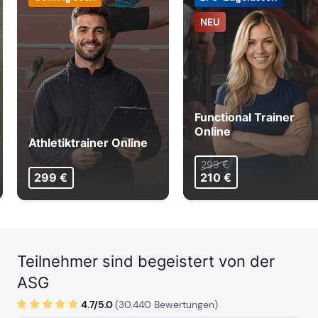
NEU
Functional Trainer
Online
Athletiktrainer Online
299 €
299 €
210 €
Teilnehmer sind begeistert von der
ASG
4.7/
5
.0
(
30.440
Bewertungen)