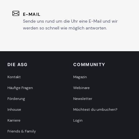
E-MAIL
Sende uns rund um die Uhr eine E-Mail und wir
werden so schnell wie möglich antworten.
DIE ASG
COMMUNITY
Kontakt
Magazin
Häufige Fragen
Webinare
Förderung
Newsletter
Inhouse
Möchtest du umbuchen?
Karriere
Login
Friends & Family