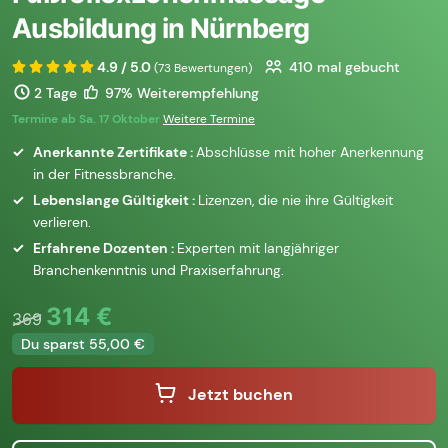
Ausbildung in Nürnberg
4.9 / 5.0
410
mal gebucht
(73 Bewertungen)
2 Tage
97% Weiterempfehlung
Termine ab Sa. 17 Oktober
Weitere Termine
Anerkannte Zertifikate :
Abschlüsse mit hoher Anerkennung
in der Fitnessbranche.
Lebenslange Gültigkeit :
Lizenzen, die nie ihre Gültigkeit
verlieren.
Erfahrene Dozenten :
Experten mit langjähriger
Branchenkenntnis und Praxiserfahrung.
314 €
369
Du sparst 55,00 €
Jetzt buchen