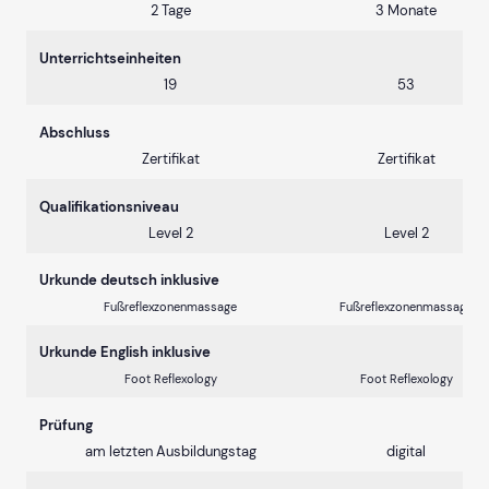
2 Tage
3 Monate
Unterrichtseinheiten
19
53
Abschluss
Zertifikat
Zertifikat
Qualifikationsniveau
Level 2
Level 2
Urkunde deutsch inklusive
Fußreflexzonenmassage
Fußreflexzonenmassage
Urkunde English inklusive
Foot Reflexology
Foot Reflexology
Prüfung
am letzten Ausbildungstag
digital