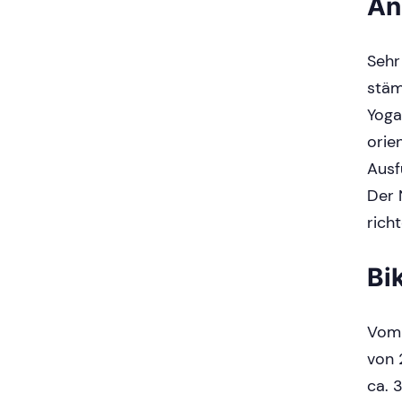
An
Sehr
stäm
Yoga
orie
Ausf
Der 
rich
Bi
Vom 
von 
ca. 