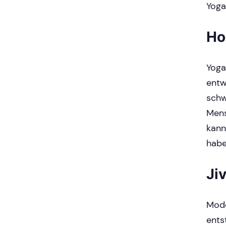
Yoga
Ho
Yoga
entw
schw
Mens
kann
habe
Ji
Mode
ents