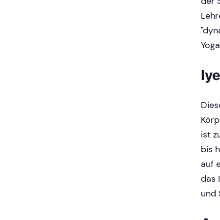
der 
Lehr
"dyn
Yoga
Iy
Dies
Körp
ist 
bis 
auf 
das 
und 