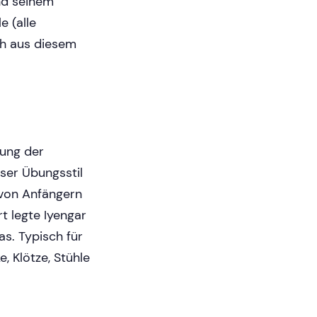
nd seinem
e (alle
ich aus diesem
rung der
eser Übungsstil
 von Anfängern
t legte Iyengar
s. Typisch für
, Klötze, Stühle