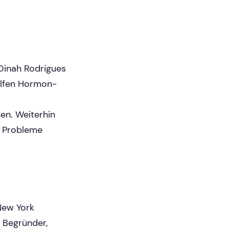
Dinah Rodrigues
elfen Hormon­
n. Weiterhin
e Probleme
New York
e Begründer,