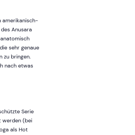
n amerikanisch-
l des Anusara
k anatomisch
 die sehr genaue
 zu bringen.
ch nach etwas
chützte Serie
t werden (bei
oga als Hot