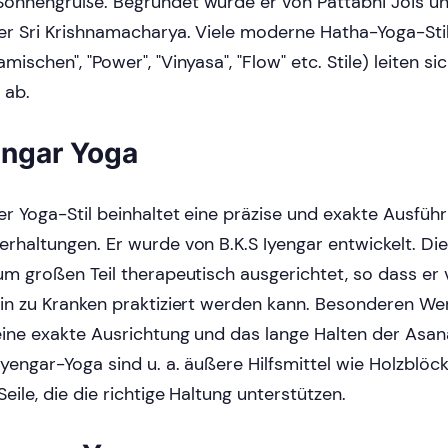
Sonnengrüße. Begründet wurde er von Pattabhi Jois u
er Sri Krishnamacharya. Viele moderne Hatha-Yoga-Stil
amischen", "Power", "Vinyasa", "Flow" etc. Stile) leiten s
 ab.
engar Yoga
er Yoga-Stil beinhaltet eine präzise und exakte Ausfüh
erhaltungen. Er wurde von B.K.S Iyengar entwickelt. Di
zum großen Teil therapeutisch ausgerichtet, so dass er
hin zu Kranken praktiziert werden kann. Besonderen Wer
eine exakte Ausrichtung und das lange Halten der Asana
Iyengar-Yoga sind u. a. äußere Hilfsmittel wie Holzblöcke
Seile, die die richtige Haltung unterstützen.