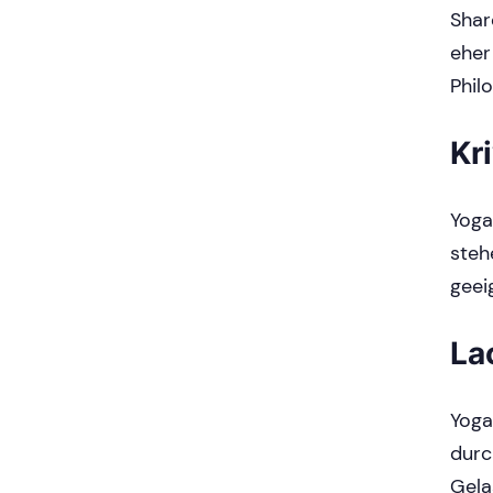
Shar
eher
Phil
Kr
Yoga
stehe
geei
La
Yoga
durc
Gela