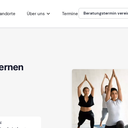
Beratungstermin vere
andorte
Über uns
Termine
dernen
N