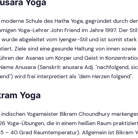
usara Yoga
 moderne Schule des Hatha Yoga, gegründet durch de
migen Yoga-Lehrer John Friend im Jahre 1997. Der Sti
 wurde abgeleitet vom Iyengar-Stil und ist somit star
ntiert. Ziele sind eine gesunde Haltung von innen sowie
ühren der Asanas um Körper und Geist in Konzentration
Name Anusara (Sanskrit: anusara Adj. "nachfolgend, si
tend") wird frei interpretiert als "dem Herzen folgend".
kram Yoga
indischen Yogameister Bikram Choundhury markenges
26 Yoga-Übungen, die in einem heißen Raum praktizier
35 – 40 Grad Raum­temperatur). Allgemein ist Bikram Y