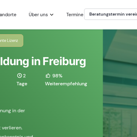
Beratungstermin vere
andorte
Über uns
Termine
nte Lizenz
ldung in Freiburg
2
98%
Tage
Weiterempfehlung
nung in der
 verlieren.
henkenntnis und