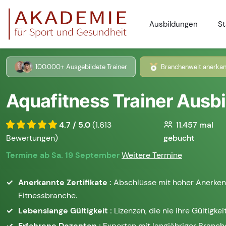
Ausbildungen
St
100.000+ Ausgebildete Trainer
Branchenweit anerkan
Aquafitness Trainer Ausbi
4.7 / 5.0
(1.613
11.457
mal
Bewertungen)
gebucht
Termine ab Sa. 19 September
Weitere Termine
Anerkannte Zertifikate :
Abschlüsse mit hoher Anerken
Fitnessbranche.
Lebenslange Gültigkeit :
Lizenzen, die nie ihre Gültigkeit
Erfahrene Dozenten :
Experten mit langjähriger Branc