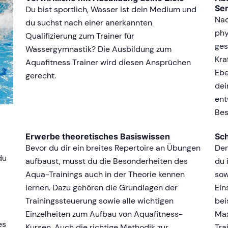
Se
Du bist sportlich, Wasser ist dein Medium und
Nac
du suchst nach einer anerkannten
phy
Qualifizierung zum Trainer für
ges
Wassergymnastik? Die Ausbildung zum
Kra
Aquafitness Trainer wird diesen Ansprüchen
Ebe
gerecht.
dei
ent
Bes
Erwerbe theoretisches Basiswissen
Sch
Bevor du dir ein breites Repertoire an Übungen
Den
du
aufbaust, musst du die Besonderheiten des
du 
Aqua-Trainings auch in der Theorie kennen
sow
lernen. Dazu gehören die Grundlagen der
Ein
Trainingssteuerung sowie alle wichtigen
bei
Einzelheiten zum Aufbau von Aquafitness-
Max
es
Kursen. Auch die richtige Methodik zur
Tra