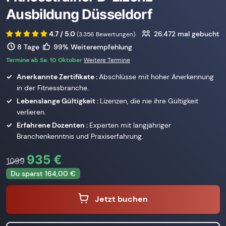
Ausbildung Düsseldorf
4.7 / 5.0
26.472
mal gebucht
(3.356 Bewertungen)
8 Tage
99% Weiterempfehlung
Termine ab Sa. 10 Oktober
Weitere Termine
Anerkannte Zertifikate :
Abschlüsse mit hoher Anerkennung
in der Fitnessbranche.
Lebenslange Gültigkeit :
Lizenzen, die nie ihre Gültigkeit
verlieren.
Erfahrene Dozenten :
Experten mit langjähriger
Branchenkenntnis und Praxiserfahrung.
935 €
1099
Du sparst 164,00 €
Jetzt buchen