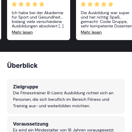
Ich habe bei der Akademie
Die Ausbildung war super
für Sport und Gesundheit
und hat richtig Spaß
bislang viele verschiedene
gemacht. Coole Gruppe,
Ausbildungen absolviert […].
sehr kompetente Dozente
Alle Kurse waren sehr
und absolut praxisnah. Ich
Mehr lesen
Mehr lesen
anspruchsvoll und
freue mich schon auf mei
professionell, die Dozenten
nächste Ausbildung bei de
sehr freundlich und vor
ASG!
allem sehr kompetent! Ich
kann die Akademie nur
weiterempfehlen und ich
freue mich, im nächsten
Überblick
Jahr weitere Kurse zu
belegen!
Zielgruppe
Die Fitnesstrainer B-Lizenz Ausbildung richtet sich an
Personen, die sich beruflich im Bereich Fitness und
Training aus- und weiterbilden möchten.
Voraussetzung
Es wird ein Mindestalter von 16 Jahren vorausgesetzt.