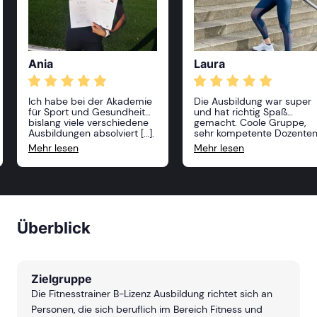
Ania
Laura
Ich habe bei der Akademie
Die Ausbildung war super
für Sport und Gesundheit
und hat richtig Spaß
bislang viele verschiedene
gemacht. Coole Gruppe,
Ausbildungen absolviert […].
sehr kompetente Dozente
Alle Kurse waren sehr
und absolut praxisnah. Ich
Mehr lesen
Mehr lesen
anspruchsvoll und
freue mich schon auf mei
professionell, die Dozenten
nächste Ausbildung bei de
sehr freundlich und vor
ASG!
allem sehr kompetent! Ich
kann die Akademie nur
weiterempfehlen und ich
freue mich, im nächsten
Überblick
Jahr weitere Kurse zu
belegen!
Zielgruppe
Die Fitnesstrainer B-Lizenz Ausbildung richtet sich an
Personen, die sich beruflich im Bereich Fitness und