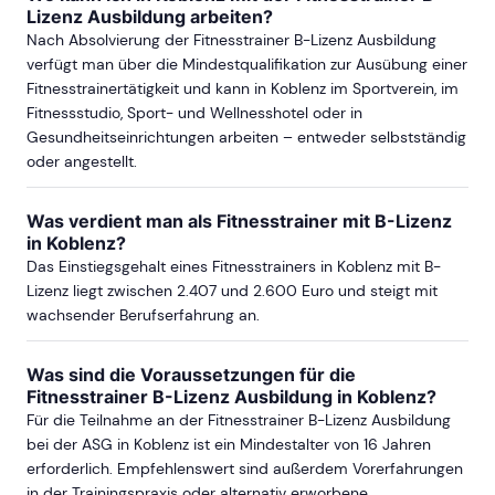
Lizenz Ausbildung arbeiten?
DARMSTADT
Nach Absolvierung der Fitnesstrainer B-Lizenz Ausbildung
verfügt man über die Mindestqualifikation zur Ausübung einer
ab Sa, 19. Juni 2027
Fitnesstrainertätigkeit und kann in Koblenz im Sportverein, im
Fitnessstudio, Sport- und Wellnesshotel oder in
Gesundheitseinrichtungen arbeiten – entweder selbstständig
oder angestellt.
DÜSSELDORF
Was verdient man als Fitnesstrainer mit B-Lizenz
ab Sa, 10. Oktober 2026
in Koblenz?
Das Einstiegsgehalt eines Fitnesstrainers in Koblenz mit B-
Lizenz liegt zwischen 2.407 und 2.600 Euro und steigt mit
ab Sa, 13. Februar 2027
wachsender Berufserfahrung an.
Was sind die Voraussetzungen für die
ab Sa, 8. Mai 2027
Fitnesstrainer B-Lizenz Ausbildung in Koblenz?
Für die Teilnahme an der Fitnesstrainer B-Lizenz Ausbildung
bei der ASG in Koblenz ist ein Mindestalter von 16 Jahren
ab Sa, 21. August 2027
erforderlich. Empfehlenswert sind außerdem Vorerfahrungen
in der Trainingspraxis oder alternativ erworbene