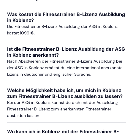
FRANKFURT
Was kostet die Fitnesstrainer B-Lizenz Ausbildung
in Koblenz?
Die Fitnesstrainer B-Lizenz Ausbildung der ASG in Koblenz
ab Sa, 5. September 2026
kostet 1099 €.
ab Mo, 12. Oktober 2026
Ist die Fitnesstrainer B-Lizenz Ausbildung der ASG
in Koblenz anerkannt?
Nach Absolvieren der Fitnesstrainer B-Lizenz Ausbildung bei
der ASG in Koblenz erhältst du eine international anerkannte
ab Sa, 21. November 2026
Lizenz in deutscher und englischer Sprache.
ab Sa, 9. Januar 2027
Welche Möglichkeit habe ich, um mich in Koblenz
zum Fitnesstrainer B-Lizenz ausbilden zu lassen?
Bei der ASG in Koblenz kannst du dich mit der Ausbildung
ab Sa, 20. Februar 2027
Fitnesstrainer B-Lizenz zum anerkannten Fitnesstrainer
ausbilden lassen.
mehr Termine in Frankfurt anzeigen
Wo kann ich in Koblenz mit der Fitnesstrainer B-