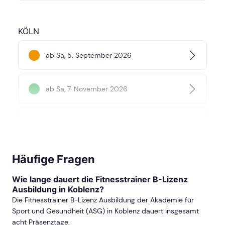
KÖLN
ab Sa, 5. September 2026
ab Sa, 7. November 2026
ab Sa, 9. Januar 2027
ab Sa, 17. April 2027
Häufige Fragen
Wie lange dauert die Fitnesstrainer B-Lizenz
Ausbildung in Koblenz?
ab Sa, 29. Mai 2027
Die Fitnesstrainer B-Lizenz Ausbildung der Akademie für
Sport und Gesundheit (ASG) in Koblenz dauert insgesamt
acht Präsenztage.
mehr Termine in Köln anzeigen