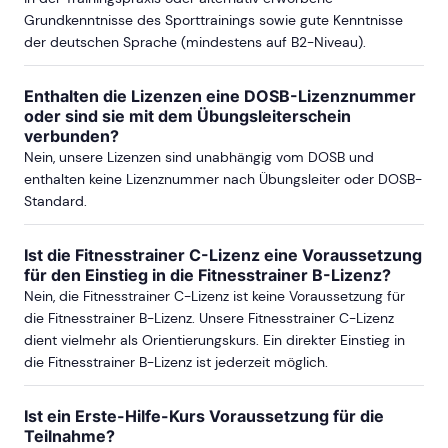
Grundkenntnisse des Sporttrainings sowie gute Kenntnisse
ab Sa, 30. Oktober 2027
der deutschen Sprache (mindestens auf B2-Niveau).
Enthalten die Lizenzen eine DOSB-Lizenznummer
mehr Termine in Düsseldorf anzeigen
oder sind sie mit dem Übungsleiterschein
verbunden?
RHEIN-NECKAR-REGION
Nein, unsere Lizenzen sind unabhängig vom DOSB und
enthalten keine Lizenznummer nach Übungsleiter oder DOSB-
ab Sa, 7. November 2026
Standard.
Ist die Fitnesstrainer C-Lizenz eine Voraussetzung
ab Sa, 5. Juni 2027
für den Einstieg in die Fitnesstrainer B-Lizenz?
Nein, die Fitnesstrainer C-Lizenz ist keine Voraussetzung für
die Fitnesstrainer B-Lizenz. Unsere Fitnesstrainer C-Lizenz
dient vielmehr als Orientierungskurs. Ein direkter Einstieg in
ESSEN
die Fitnesstrainer B-Lizenz ist jederzeit möglich.
ab Sa, 17. April 2027
Ist ein Erste-Hilfe-Kurs Voraussetzung für die
Teilnahme?