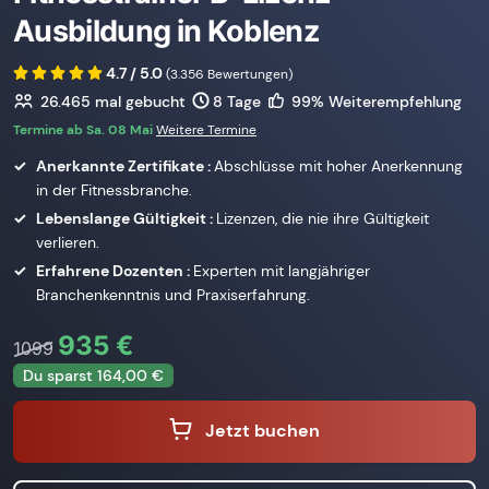
Ausbildung in Koblenz
4.7 / 5.0
(3.356 Bewertungen)
26.465
mal gebucht
8 Tage
99% Weiterempfehlung
Termine ab Sa. 08 Mai
Weitere Termine
Anerkannte Zertifikate :
Abschlüsse mit hoher Anerkennung
in der Fitnessbranche.
Lebenslange Gültigkeit :
Lizenzen, die nie ihre Gültigkeit
verlieren.
Erfahrene Dozenten :
Experten mit langjähriger
Branchenkenntnis und Praxiserfahrung.
935 €
1099
Du sparst 164,00 €
Jetzt buchen