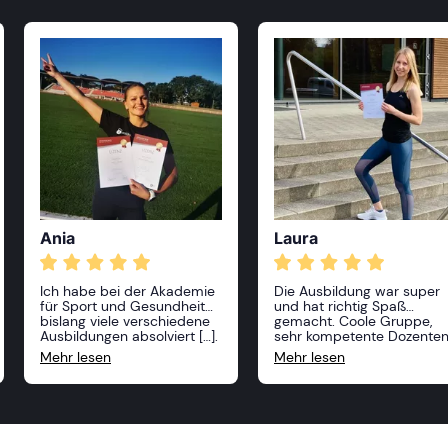
Ania
Laura
Ich habe bei der Akademie
Die Ausbildung war super
für Sport und Gesundheit
und hat richtig Spaß
bislang viele verschiedene
gemacht. Coole Gruppe,
Ausbildungen absolviert […].
sehr kompetente Dozente
Alle Kurse waren sehr
und absolut praxisnah. Ich
Mehr lesen
Mehr lesen
anspruchsvoll und
freue mich schon auf mei
professionell, die Dozenten
nächste Ausbildung bei de
sehr freundlich und vor
ASG!
allem sehr kompetent! Ich
kann die Akademie nur
weiterempfehlen und ich