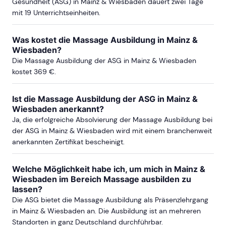
Gesundheit (ASG) in Mainz & Wiesbaden dauert zwei Tage
mit 19 Unterrichtseinheiten.
ab Sa, 9. Oktober 2027
Was kostet die Massage Ausbildung in Mainz &
Wiesbaden?
Die Massage Ausbildung der ASG in Mainz & Wiesbaden
RHEIN-NECKAR-REGION
kostet 369 €.
ab Sa, 17. Juli 2027
Ist die Massage Ausbildung der ASG in Mainz &
Wiesbaden anerkannt?
Ja, die erfolgreiche Absolvierung der Massage Ausbildung bei
der ASG in Mainz & Wiesbaden wird mit einem branchenweit
KOBLENZ
anerkannten Zertifikat bescheinigt.
ab Sa, 7. November 2026
Welche Möglichkeit habe ich, um mich in Mainz &
Wiesbaden im Bereich Massage ausbilden zu
lassen?
ab Sa, 13. Februar 2027
Die ASG bietet die Massage Ausbildung als Präsenzlehrgang
in Mainz & Wiesbaden an. Die Ausbildung ist an mehreren
Standorten in ganz Deutschland durchführbar.