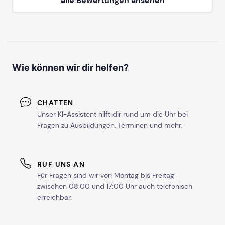
alle Bewertungen ansehen
ab Sa, 16. Januar 2027
ab Sa, 13. März 2027
Wie können wir dir helfen?
ab Sa, 1. Mai 2027
CHATTEN
Unser KI-Assistent hilft dir rund um die Uhr bei
mehr Termine in Köln anzeigen
Fragen zu Ausbildungen, Terminen und mehr.
STUTTGART
RUF UNS AN
ab Sa, 17. Oktober 2026
Für Fragen sind wir von Montag bis Freitag
zwischen 08:00 und 17:00 Uhr auch telefonisch
erreichbar.
ab Sa, 28. November 2026