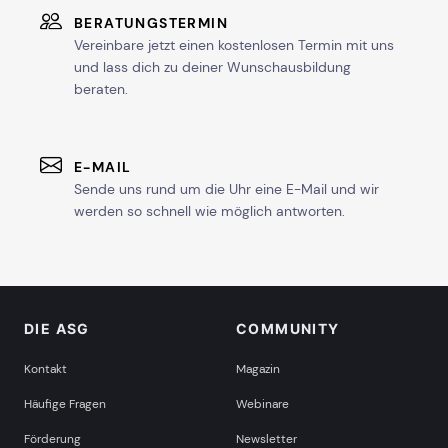
ab Sa, 16. Januar 2027
BERATUNGSTERMIN
Vereinbare jetzt einen kostenlosen Termin mit uns
und lass dich zu deiner Wunschausbildung
ab Sa, 13. März 2027
beraten.
ab Sa, 29. Mai 2027
E-MAIL
Sende uns rund um die Uhr eine E-Mail und wir
werden so schnell wie möglich antworten.
mehr Termine in Stuttgart anzeigen
DIE ASG
COMMUNITY
Kontakt
Magazin
Häufige Fragen
Webinare
Förderung
Newsletter