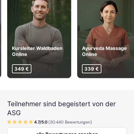
HEILBRONN
ab Sa, 24. April 2027
WÜRZBURG
Kursleiter Waldbaden
Ayurveda Massage
Online
Online
ab Sa, 26. Juni 2027
349 €
339 €
KÖLN
Teilnehmer sind begeistert von der
ab Sa, 26. September 2026
ASG
4.7/
5
.0
(
30.440
Bewertungen)
ab Sa, 28. November 2026