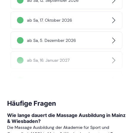
ab Sa, 12. September 2026
ab Sa, 17. Oktober 2026
ab Sa, 5. Dezember 2026
ab Sa, 16. Januar 2027
ab Sa, 20. Februar 2027
mehr Termine in Frankfurt anzeigen
Häufige Fragen
DARMSTADT
Wie lange dauert die Massage Ausbildung in Mainz
& Wiesbaden?
Die Massage Ausbildung der Akademie für Sport und
ab Sa, 30. Januar 2027