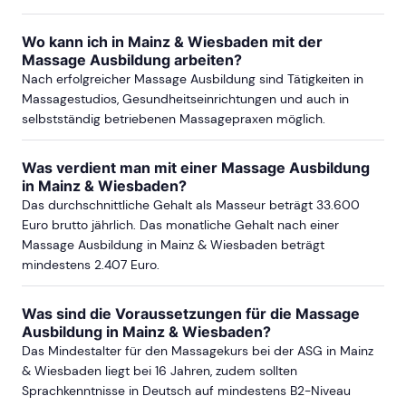
ab Sa, 5. Juni 2027
Wo kann ich in Mainz & Wiesbaden mit der
Massage Ausbildung arbeiten?
ab Sa, 16. Oktober 2027
Nach erfolgreicher Massage Ausbildung sind Tätigkeiten in
Massagestudios, Gesundheitseinrichtungen und auch in
selbstständig betriebenen Massagepraxen möglich.
KARLSRUHE
Was verdient man mit einer Massage Ausbildung
in Mainz & Wiesbaden?
ab Sa, 7. November 2026
Das durchschnittliche Gehalt als Masseur beträgt 33.600
Euro brutto jährlich. Das monatliche Gehalt nach einer
Massage Ausbildung in Mainz & Wiesbaden beträgt
ab Sa, 13. Februar 2027
mindestens 2.407 Euro.
Was sind die Voraussetzungen für die Massage
ab Sa, 19. Juni 2027
Ausbildung in Mainz & Wiesbaden?
Das Mindestalter für den Massagekurs bei der ASG in Mainz
& Wiesbaden liegt bei 16 Jahren, zudem sollten
ab Sa, 23. Oktober 2027
Sprachkenntnisse in Deutsch auf mindestens B2-Niveau