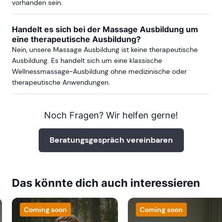
vorhanden sein.
Handelt es sich bei der Massage Ausbildung um
BONN
eine therapeutische Ausbildung?
Nein, unsere Massage Ausbildung ist keine therapeutische
ab Sa, 17. April 2027
Ausbildung. Es handelt sich um eine klassische
Wellnessmassage-Ausbildung ohne medizinische oder
therapeutische Anwendungen.
SAARLAND
Noch Fragen? Wir helfen gerne!
ab Sa, 10. Oktober 2026
Beratungsgespräch vereinbaren
ab Sa, 13. März 2027
Das könnte dich auch interessieren
ab Sa, 18. September 2027
Coming soon
Coming soon