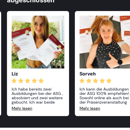
abgeschlossen
Liz
Sorveh
Ich habe bereits zwei
Ich kann die Ausbildungen
Ausbildungen bei der ASG
der ASG 100% empfehlen!
absolviert und zwei weitere
Sowohl online als auch bei
gebucht. Ich war beide
der Präsenzveranstaltung
Male über das breite
hat man viele Möglichkeite
Mehr lesen
Mehr lesen
Wissen der Dozenten
seine Kenntnisse zu
begeistert und auch die
vertiefen oder etwas Neue
tolle Atmosphäre im
dazuzulernen. Die Inhalte
„Klassenraum&#34; hat
sind toll aufgebaut und se
jede Fortbildung zu einem
unkompliziert erklärt. Ich