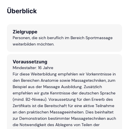
individuellen Erlebnis
werde mich definitiv für
gemacht. So schnell wird
noch mehr Ausbildungen
Überblick
mich die ASG nicht mehr
anmelden.
los!
Zielgruppe
Personen, die sich beruflich im Bereich Sportmassage
weiterbilden möchten.
Voraussetzung
Mindestalter: 16 Jahre
Für diese Weiterbildung empfehlen wir Vorkenntnisse in
den Bereichen Anatomie sowie Massagetechniken, zum
Beispiel aus der Massage Ausbildung. Zusätzlich
empfehlen wir gute Kenntnisse der deutschen Sprache
(mind. B2-Niveau). V
oraussetzung für den Erwerb des
Zertifikats ist die Bereitschaft für eine aktive Teilnahme
an den praktischen Massageeinheiten. Dies beinhaltet
zur Demonstration bestimmter Massagetechniken auch
die Notwendigkeit des Ablegens von Teilen der