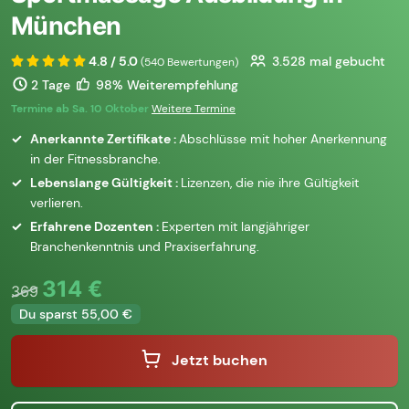
München
4.8 / 5.0
3.528
mal gebucht
(540 Bewertungen)
2 Tage
98% Weiterempfehlung
Termine ab Sa. 10 Oktober
Weitere Termine
Anerkannte Zertifikate :
Abschlüsse mit hoher Anerkennung
in der Fitnessbranche.
Lebenslange Gültigkeit :
Lizenzen, die nie ihre Gültigkeit
verlieren.
Erfahrene Dozenten :
Experten mit langjähriger
Branchenkenntnis und Praxiserfahrung.
314 €
369
Du sparst 55,00 €
Jetzt buchen