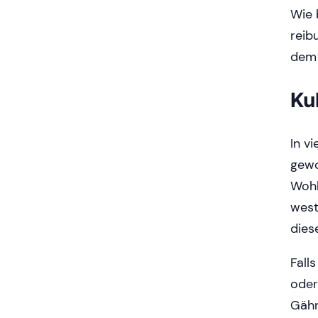
Wie 
reib
dem 
Ku
In v
gewo
Wohl
west
dies
Fall
oder
Gähn