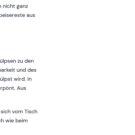
h nicht ganz
peisereste aus
rülpsen zu den
barkeit und des
pst wird. In
erpönt. Aus
 sich vom Tisch
ch wie beim