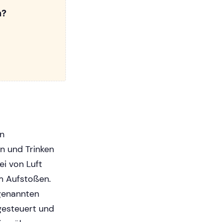
n?
en
n und Trinken
i von Luft
m Aufstoßen.
genannten
gesteuert und