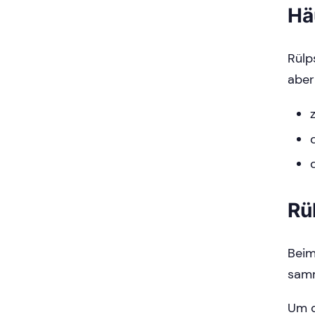
Hä
Rülp
aber
Rü
Beim
samm
Um d