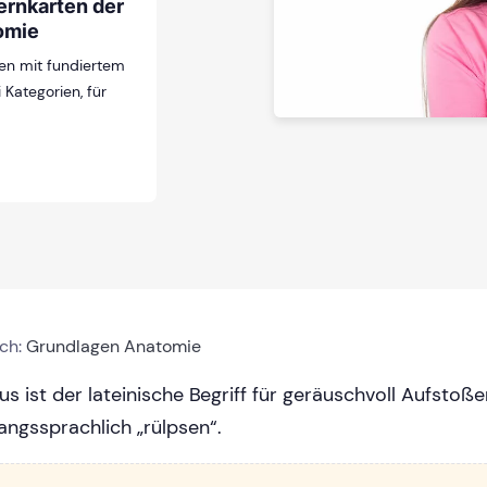
ernkarten der
omie
en mit fundiertem
 Kategorien, für
ich:
Grundlagen Anatomie
us ist der lateinische Begriff für geräuschvoll Aufstoß
ngssprachlich „rülpsen“.