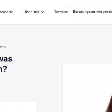
Beratungstermin vere
andorte
Über uns
Termine
omie
was
n?