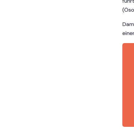
führ
(Öso
Dami
eine