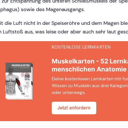
t zur Entspannung des unteren Schließmuskels der Spe
phagus) sowie des Magenausgangs.
t die Luft nicht in der Speiseröhre und dem Magen ble
n Luftstoß aus, was leise oder aber auch sehr laut ges
KOSTENLOSE LERNKARTEN
Muskelkarten - 52 Lernk
menschlichen Anatomie
Deine kostenlosen Lernkarten mit f
Wissen zu Muskeln aus drei Kategori
oder unterwegs.