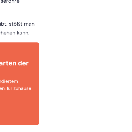
iseröhre
ibt, stößt man
chehen kann.
arten der
undiertem
en, für zuhause