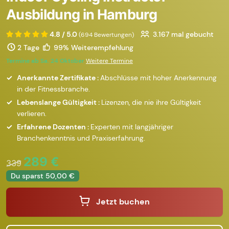
Ausbildung in Hamburg
4.8 / 5.0
3.167
mal gebucht
(694 Bewertungen)
2 Tage
99% Weiterempfehlung
Termine ab Sa. 24 Oktober
Weitere Termine
Anerkannte Zertifikate :
Abschlüsse mit hoher Anerkennung
in der Fitnessbranche.
Lebenslange Gültigkeit :
Lizenzen, die nie ihre Gültigkeit
verlieren.
Erfahrene Dozenten :
Experten mit langjähriger
Branchenkenntnis und Praxiserfahrung.
289 €
339
Du sparst 50,00 €
Jetzt buchen