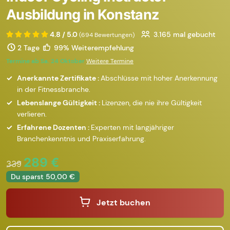
Ausbildung in Konstanz
4.8 / 5.0
3.165
mal gebucht
(694 Bewertungen)
2 Tage
99% Weiterempfehlung
Termine ab Sa. 24 Oktober
Weitere Termine
Anerkannte Zertifikate :
Abschlüsse mit hoher Anerkennung
in der Fitnessbranche.
Lebenslange Gültigkeit :
Lizenzen, die nie ihre Gültigkeit
verlieren.
Erfahrene Dozenten :
Experten mit langjähriger
Branchenkenntnis und Praxiserfahrung.
289 €
339
Du sparst 50,00 €
Jetzt buchen