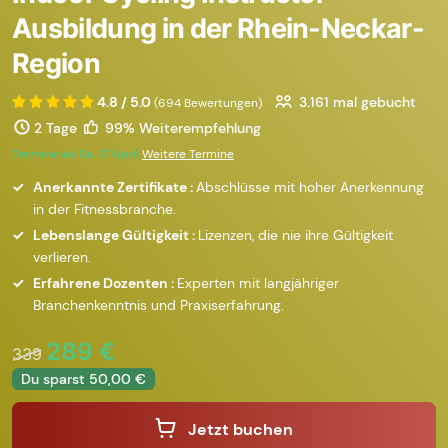
Ausbildung in der Rhein-Neckar-
Region
4.8 / 5.0
3.161
mal gebucht
(694 Bewertungen)
2 Tage
99% Weiterempfehlung
Termine ab Sa. 17 April
Weitere Termine
Anerkannte Zertifikate :
Abschlüsse mit hoher Anerkennung
in der Fitnessbranche.
Lebenslange Gültigkeit :
Lizenzen, die nie ihre Gültigkeit
verlieren.
Erfahrene Dozenten :
Experten mit langjähriger
Branchenkenntnis und Praxiserfahrung.
289 €
339
Du sparst 50,00 €
Jetzt buchen