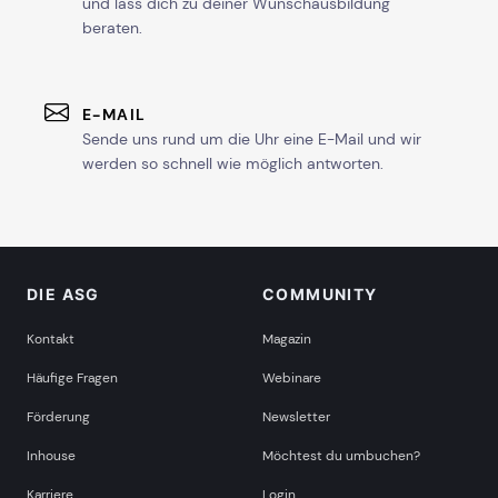
und lass dich zu deiner Wunschausbildung
beraten.
E-MAIL
Sende uns rund um die Uhr eine E-Mail und wir
werden so schnell wie möglich antworten.
DIE ASG
COMMUNITY
Kontakt
Magazin
Häufige Fragen
Webinare
Förderung
Newsletter
Inhouse
Möchtest du umbuchen?
Karriere
Login