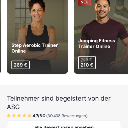
NEU
Jumping Fitness
Step Aerobic Trainer
Trainer Online
Online
299 €
269 €
210 €
Teilnehmer sind begeistert von der
ASG
4.7/
5
.0
(
30.438
Bewertungen)
alle Bewertungen ansehen