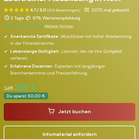
4.7 / 5.0
2.072
mal gebucht
(425 Bewertungen)
2 Tage
97% Weiterempfehlung
Termine ab Sa. 08 Mai
Weitere Termine
Anerkannte Zertifikate :
Abschlüsse mit hoher Anerkennung
in der Fitnessbranche.
Lebenslange Gültigkeit :
Lizenzen, die nie ihre Gültigkeit
verlieren.
Erfahrene Dozenten :
Experten mit langjähriger
Branchenkenntnis und Praxiserfahrung.
289 €
339
Du sparst 50,00 €
Jetzt buchen
Infomaterial anfordern