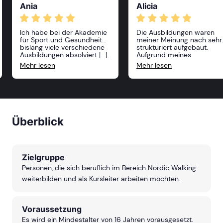
Ania
Alicia
Ich habe bei der Akademie
Die Ausbildungen waren
für Sport und Gesundheit
meiner Meinung nach sehr
bislang viele verschiedene
strukturiert aufgebaut.
Ausbildungen absolviert […].
Aufgrund meines
Alle Kurse waren sehr
Sportstudiums hatte ich
Mehr lesen
Mehr lesen
anspruchsvoll und
schon einige
professionell, die Dozenten
Vorerfahrungen, welche
sehr freundlich und vor
jedoch durch persönliche
allem sehr kompetent! Ich
Erfahrungen der Dozenten
kann die Akademie nur
erweitert wurden. Auch au
weiterempfehlen und ich
Fragen und Anmerkungen
freue mich, im nächsten
wurde immer eingegangen
Überblick
Jahr weitere Kurse zu
Durch die Bereitstellung v
belegen!
geeigneten Materialien un
das Angebot verschiedene
Standorte bin ich nicht
abgeneigt, weitere
Zielgruppe
Ausbildung an der
Akademie zu machen.
Personen, die sich beruflich im Bereich Nordic Walking
weiterbilden und als Kursleiter arbeiten möchten.
Voraussetzung
Es wird ein Mindestalter von 16 Jahren vorausgesetzt.