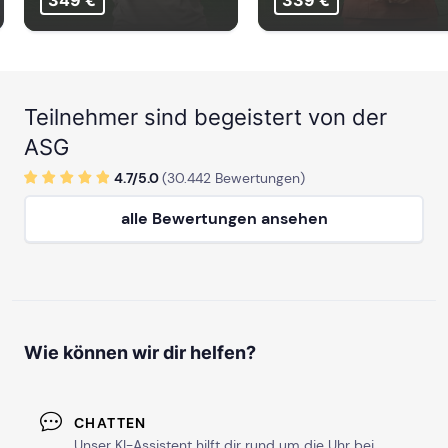
349 €
339 €
Teilnehmer sind begeistert von der
ASG
4.7/
5
.0
(
30.442
Bewertungen)
alle Bewertungen ansehen
Wie können wir dir helfen?
CHATTEN
Unser KI-Assistent hilft dir rund um die Uhr bei