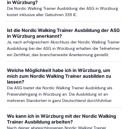
in Würzburg?
Die Nordic Walking Trainer Ausbildung der ASG in Würzburg
ab Sa, 3. April 2027
kostet inklusive aller Gebühren 339 €.
Ist die Nordic Walking Trainer Ausbildung der ASG
MAINZ & WIESBADEN
in Würzburg anerkannt?
Ja, nach erfolgreichem Abschluss der Nordic Walking Trainer
ab Sa, 10. Oktober 2026
Ausbildung bei der ASG in Würzburg erhalten die Teilnehmer
ein Zertifikat, das branchenweite Anerkennung genießt.
ab Sa, 9. Oktober 2027
Welche Möglichkeit habe ich in Würzburg, um
mich zum Nordic Walking Trainer ausbilden zu
lassen?
Die ASG bietet die Nordic Walking Trainer Ausbildung als
ULM
Präsenzlehrgang in Würzburg an. Die Ausbildung ist an
mehreren Standorten in ganz Deutschland durchführbar.
ab Sa, 5. Juni 2027
Wo kann ich in Würzburg mit der Nordic Walking
Trainer Ausbildung arbeiten?
Nach deiner abgeschlossenen Nordic Walking Trainer