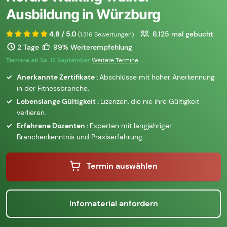
Ausbildung in Würzburg
4.8 / 5.0
6.125
mal gebucht
(1.316 Bewertungen)
2 Tage
99% Weiterempfehlung
Termine ab Sa. 12 September
Weitere Termine
Anerkannte Zertifikate :
Abschlüsse mit hoher Anerkennung
in der Fitnessbranche.
Lebenslange Gültigkeit :
Lizenzen, die nie ihre Gültigkeit
verlieren.
Erfahrene Dozenten :
Experten mit langjähriger
Branchenkenntnis und Praxiserfahrung.
Termin auswählen
Infomaterial anfordern