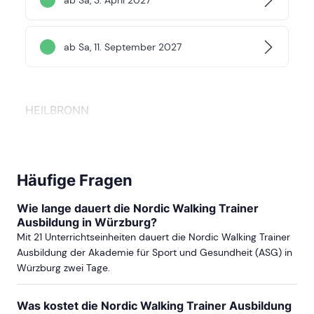
ab Sa, 11. September 2027
HEILBRONN
ab Sa, 12. September 2026
Häufige Fragen
DARMSTADT
Wie lange dauert die Nordic Walking Trainer
Ausbildung in Würzburg?
Mit 21 Unterrichtseinheiten dauert die Nordic Walking Trainer
ab Sa, 12. Juni 2027
Ausbildung der Akademie für Sport und Gesundheit (ASG) in
Würzburg zwei Tage.
STUTTGART
Was kostet die Nordic Walking Trainer Ausbildung