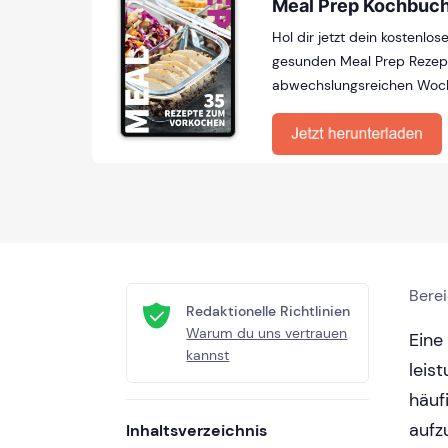
Meal Prep Kochbuc
Hol dir jetzt dein kostenlo
gesunden Meal Prep Rezep
abwechslungsreichen Woc
Bere
Redaktionelle Richtlinien
Warum du uns vertrauen
Eine
kannst
leis
häuf
aufz
Inhaltsverzeichnis