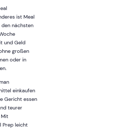
Meal
nderes ist Meal
r den nächsten
e Woche
it und Geld
 ohne großen
men oder in
en.
 man
ittel einkaufen
he Gericht essen
und teurer
 Mit
l Prep leicht