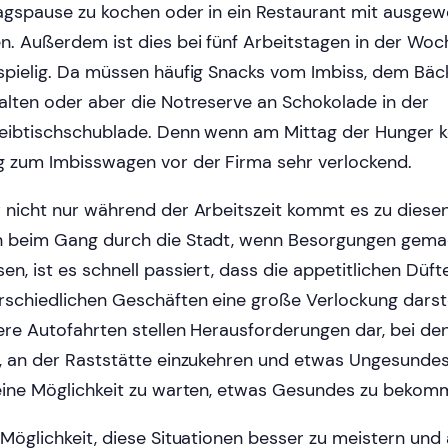
agspause zu kochen oder in ein Restaurant mit ausgew
n. Außerdem ist dies bei fünf Arbeitstagen in der Woc
spielig. Da müssen häufig Snacks vom Imbiss, dem Bäc
alten oder aber die Notreserve an Schokolade in der
eibtischschublade. Denn wenn am Mittag der Hunger k
 zum Imbisswagen vor der Firma sehr verlockend.
 nicht nur während der Arbeitszeit kommt es zu diesen
 beim Gang durch die Stadt, wenn Besorgungen gem
en, ist es schnell passiert, dass die appetitlichen Düf
rschiedlichen Geschäften eine große Verlockung darst
ere Autofahrten stellen Herausforderungen dar, bei den
, an der Raststätte einzukehren und etwas Ungesundes 
eine Möglichkeit zu warten, etwas Gesundes zu bekom
 Möglichkeit, diese Situationen besser zu meistern un