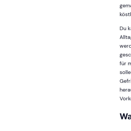
gema
köst
Du k
Allt
werd
gesc
für 
soll
Gefr
hera
Vork
Wa