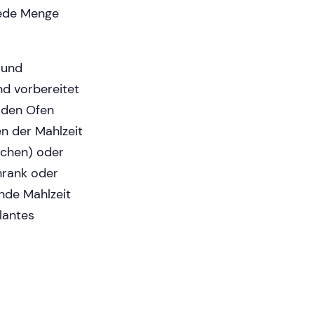
jede Menge
 und
nd vorbereitet
n den Ofen
n der Mahlzeit
ochen) oder
chrank oder
nde Mahlzeit
lantes