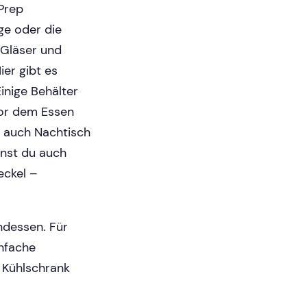
Prep
ge oder die
 Gläser und
ier gibt es
inige Behälter
vor dem Essen
 auch Nachtisch
nnst du auch
eckel –
ndessen. Für
nfache
 Kühlschrank