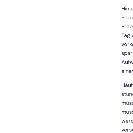
Hint
Prep
Prep
Tag 
vork
spar
Aufw
eine
Häuf
stun
müss
müss
werd
vers