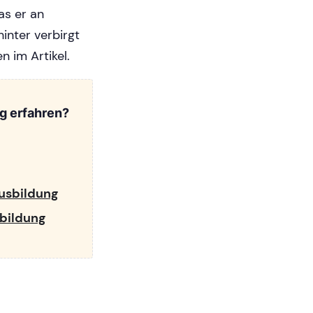
as er an
inter verbirgt
n im Artikel.
g erfahren?
Ausbildung
sbildung