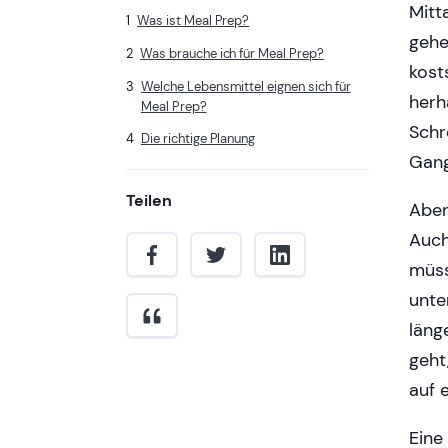
Mitt
Was ist Meal Prep?
gehe
Was brauche ich für Meal Prep?
kost
Welche Lebensmittel eignen sich für
herh
Meal Prep?
Schr
Die richtige Planung
Gang
Teilen
Aber
Auch
müss
unte
läng
geht
auf 
Eine