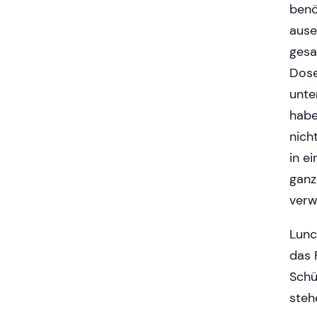
benö
ause
gesa
Dose
unte
habe
nich
in e
ganz
verw
Lunc
das 
Schü
steh