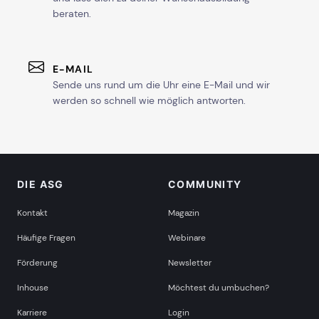
beraten.
E-MAIL
Sende uns rund um die Uhr eine E-Mail und wir
werden so schnell wie möglich antworten.
DIE ASG
COMMUNITY
Kontakt
Magazin
Häufige Fragen
Webinare
Förderung
Newsletter
Inhouse
Möchtest du umbuchen?
Karriere
Login