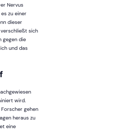
Der Nervus
 es zu einer
enn dieser
 verschließt sich
un gegen die
sich und das
f
 nachgewiesen
niert wird.
. Forscher gehen
Magen heraus zu
et eine