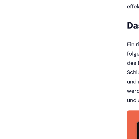
effe
Da
Ein 
folg
des 
Schl
und 
werd
und 