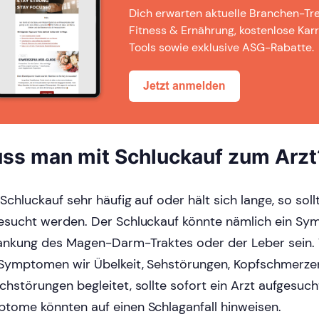
Dich erwarten aktuelle Branchen-Tr
Fitness & Ernährung, kostenlose Karr
Tools sowie exklusive ASG-Rabatte.
ss man mit Schluckauf zum Arzt
 Schluckauf sehr häufig auf oder hält sich lange, so soll
esucht werden. Der Schluckauf könnte nämlich ein Sy
ankung des Magen-Darm-Traktes oder der Leber sein. 
Symptomen wir Übelkeit, Sehstörungen, Kopfschmerze
chstörungen begleitet, sollte sofort ein Arzt aufgesuc
tome könnten auf einen Schlaganfall hinweisen.