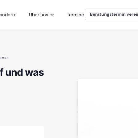
Beratungstermin vere
andorte
Über uns
Termine
omie
f und was