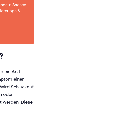
ends in Sachen
ieretipps &
?
te ein Arzt
mptom einer
Wird Schluckauf
n oder
ht werden. Diese