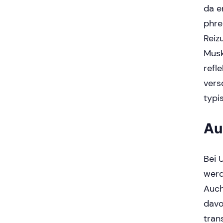
da e
phre
Reiz
Musk
refl
vers
typi
Au
Bei 
werd
Auch
davo
tran