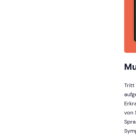
Mu
Tritt
aufg
Erkr
von 
Spra
Symp