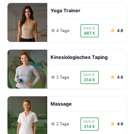
Yoga Trainer
549 €
4 Tage
4.8
467 €
Kinesiologisches Taping
369 €
2 Tage
4.8
314 €
Massage
369 €
2 Tage
4.9
314 €