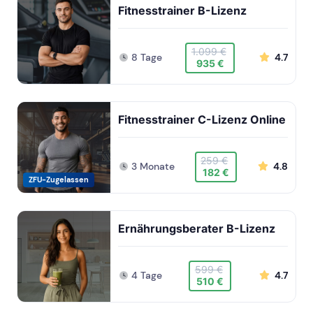
Fitnesstrainer B-Lizenz
1.099 €
8 Tage
4.7
935 €
Fitnesstrainer C-Lizenz Online
259 €
3 Monate
4.8
182 €
ZFU-Zugelassen
Ernährungsberater B-Lizenz
599 €
4 Tage
4.7
510 €