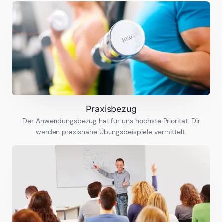
Konstanz
23
Ausbildungen
Leipzig
28
Ausbildungen
Praxisbezug
Der Anwendungsbezug hat für uns höchste Priorität. Dir
Mainz & Wiesbaden
werden praxisnahe Übungsbeispiele vermittelt.
19
Ausbildungen
München
32
Ausbildungen