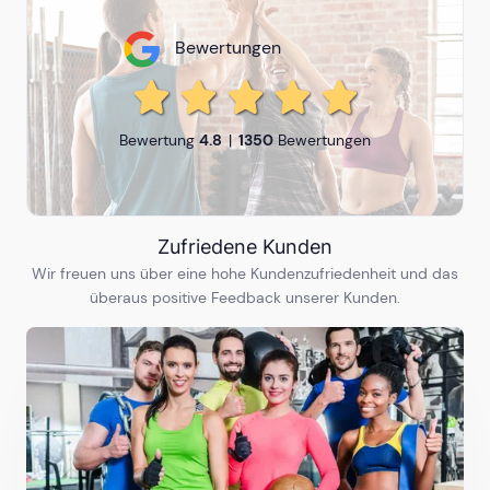
Freiburg
Bewertungen
25
Ausbildungen
Hamburg
Bewertung
4.8
1350
Bewertungen
32
Ausbildungen
Zufriedene Kunden
Hannover
Wir freuen uns über eine hohe Kundenzufriedenheit und das
30
Ausbildungen
überaus positive Feedback unserer Kunden.
Heilbronn
5
Ausbildungen
Karlsruhe