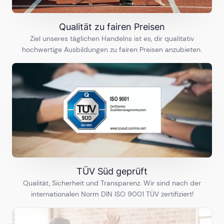
Qualität zu fairen Preisen
Düsseldorf
Ziel unseres täglichen Handelns ist es, dir qualitativ
30
Ausbildungen
hochwertige Ausbildungen zu fairen Preisen anzubieten.
Erfurt
5
Ausbildungen
Essen
15
Ausbildungen
TÜV Süd geprüft
Qualität, Sicherheit und Transparenz. Wir sind nach der
Frankfurt
internationalen Norm DIN ISO 9001 TÜV zertifiziert!
32
Ausbildungen