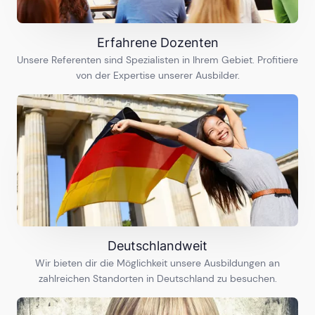
Münster
17
Ausbildungen
Erfahrene Dozenten
Unsere Referenten sind Spezialisten in Ihrem Gebiet. Profitiere
von der Expertise unserer Ausbilder.
Nürnberg
29
Ausbildungen
Regensburg
17
Ausbildungen
Rhein-Neckar-Region
24
Ausbildungen
Deutschlandweit
Wir bieten dir die Möglichkeit unsere Ausbildungen an
zahlreichen Standorten in Deutschland zu besuchen.
Rostock
15
Ausbildungen