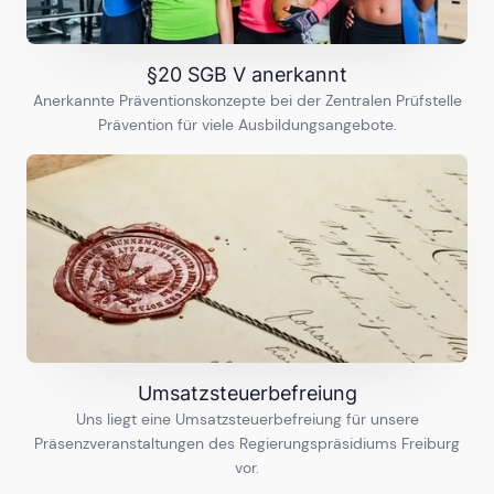
18
Ausbildungen
§20 SGB V anerkannt
Kassel
Anerkannte Präventionskonzepte bei der Zentralen Prüfstelle
Prävention für viele Ausbildungsangebote.
14
Ausbildungen
Kiel
9
Ausbildungen
Koblenz
18
Ausbildungen
Umsatzsteuerbefreiung
Uns liegt eine Umsatzsteuerbefreiung für unsere
Köln
Präsenzveranstaltungen des Regierungspräsidiums Freiburg
32
Ausbildungen
vor.