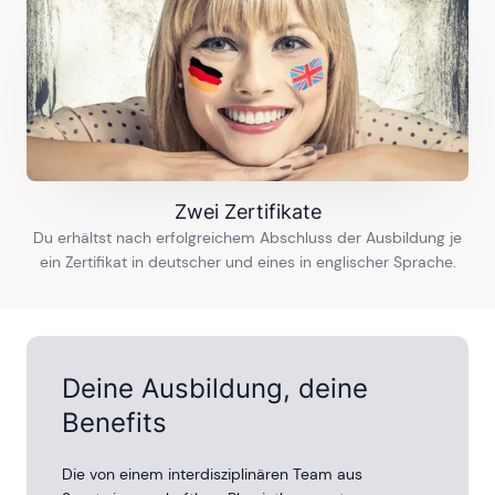
Ruhrgebiet
23
Ausbildungen
Saarland
Zwei Zertifikate
16
Ausbildungen
Du erhältst nach erfolgreichem Abschluss der Ausbildung je
ein Zertifikat in deutscher und eines in englischer Sprache.
Stuttgart
32
Ausbildungen
Deine Ausbildung, deine
Ulm
Benefits
18
Ausbildungen
Die von einem interdisziplinären Team aus