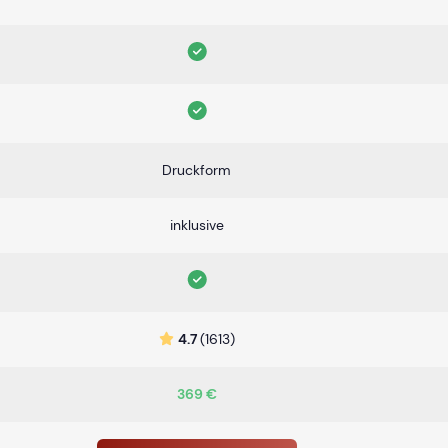
Druckform
inklusive
4.7
(1613)
369 €