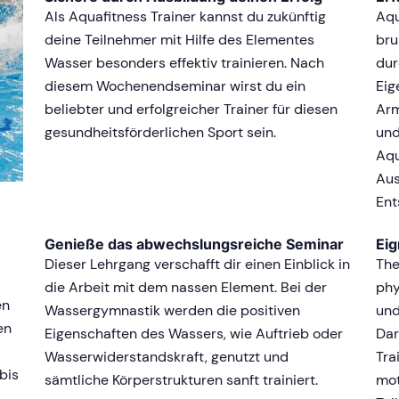
Als Aquafitness Trainer kannst du zukünftig
Aqu
deine Teilnehmer mit Hilfe des Elementes
bru
Wasser besonders effektiv trainieren. Nach
dur
diesem Wochenendseminar wirst du ein
Eig
beliebter und erfolgreicher Trainer für diesen
Arm
gesundheitsförderlichen Sport sein.
und
Aqu
Aus
Ent
Genieße das abwechslungsreiche Seminar
Eig
Dieser Lehrgang verschafft dir einen Einblick in
The
die Arbeit mit dem nassen Element. Bei der
phy
en
Wassergymnastik werden die positiven
und
en
Eigenschaften des Wassers, wie Auftrieb oder
Dar
Wasserwiderstandskraft, genutzt und
Tra
bis
sämtliche Körperstrukturen sanft trainiert.
mot