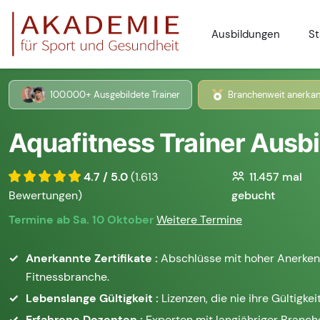
Ausbildungen
St
100.000+ Ausgebildete Trainer
Branchenweit anerkan
Aquafitness Trainer Ausbi
4.7 / 5.0
(1.613
11.457
mal
Bewertungen)
gebucht
Termine ab Sa. 10 Oktober
Weitere Termine
Anerkannte Zertifikate :
Abschlüsse mit hoher Anerken
Fitnessbranche.
Lebenslange Gültigkeit :
Lizenzen, die nie ihre Gültigkeit
Erfahrene Dozenten :
Experten mit langjähriger Branc