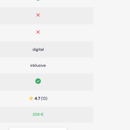
digital
inklusive
4.7
(13)
339 €