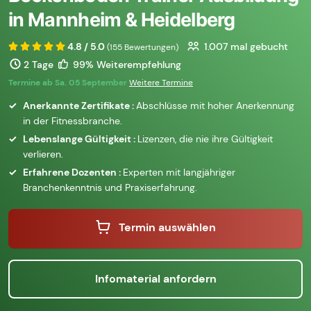
in Mannheim & Heidelberg
4.8 / 5.0
1.007
mal gebucht
(155 Bewertungen)
2 Tage
99% Weiterempfehlung
Termine ab Sa. 05 September
Weitere Termine
Anerkannte Zertifikate :
Abschlüsse mit hoher Anerkennung
in der Fitnessbranche.
Lebenslange Gültigkeit :
Lizenzen, die nie ihre Gültigkeit
verlieren.
Erfahrene Dozenten :
Experten mit langjähriger
Branchenkenntnis und Praxiserfahrung.
Termin auswählen
Infomaterial anfordern