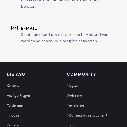
und lass dich zu deiner Wunschausbildung
beraten.
E-MAIL
Sende uns rund um die Uhr eine E-Mail und wir
werden so schnell wie möglich antworten.
DIE ASG
COMMUNITY
Kontakt
Magazin
Häufige Fragen
Webinare
Förderung
Newsletter
Inhouse
Möchtest du umbuchen?
Karriere
Login