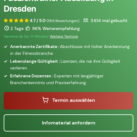
Dresden
4.7 / 5.0
3.614
mal gebucht
(568 Bewertungen)
2 Tage
96% Weiterempfehlung
Termine ab Sa. 17 Oktober
Weitere Termine
Anerkannte Zertifikate :
Abschlüsse mit hoher Anerkennung
in der Fitnessbranche.
Lebenslange Gültigkeit :
Lizenzen, die nie ihre Gültigkeit
verlieren.
Erfahrene Dozenten :
Experten mit langjähriger
Branchenkenntnis und Praxiserfahrung.
Termin auswählen
Infomaterial anfordern