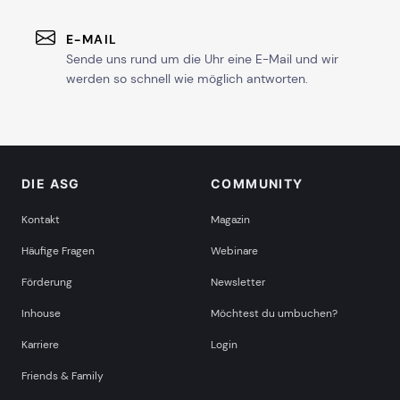
E-MAIL
Sende uns rund um die Uhr eine E-Mail und wir
werden so schnell wie möglich antworten.
DIE ASG
COMMUNITY
Kontakt
Magazin
Häufige Fragen
Webinare
Förderung
Newsletter
Inhouse
Möchtest du umbuchen?
Karriere
Login
Friends & Family