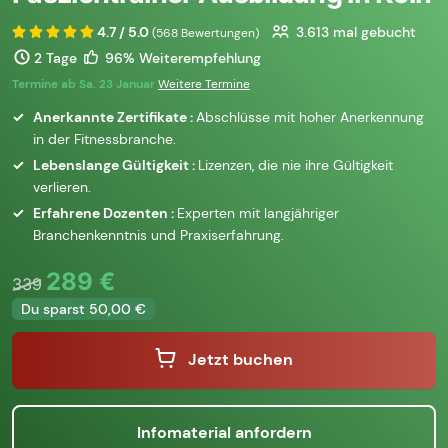
4.7 / 5.0
3.613
mal gebucht
(568 Bewertungen)
2 Tage
96% Weiterempfehlung
Termine ab Sa. 23 Januar
Weitere Termine
Anerkannte Zertifikate :
Abschlüsse mit hoher Anerkennung
in der Fitnessbranche.
Lebenslange Gültigkeit :
Lizenzen, die nie ihre Gültigkeit
verlieren.
Erfahrene Dozenten :
Experten mit langjähriger
Branchenkenntnis und Praxiserfahrung.
289 €
339
Du sparst 50,00 €
Jetzt buchen
Infomaterial anfordern