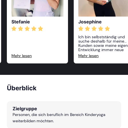
Stefanie
Josephine
Ich bin selbstständig und
suche deshalb für meine
Kunden sowie meine eigen
Entwicklung immer neue
Anreize und Möglichkeiten,
Mehr lesen
Mehr lesen
zu wachsen. Die Akademie
für Sport und Gesundheit
bietet für mich hierzu die
beste Plattform. Mit einem
riesigen Angebot an
Ausbildungen sowie einem
unkomplizierten Aufbau de
Überblick
Ausbildungen, die super
vermittelt werden, fühle ic
mich hier an der richtigen
Stelle.
Zielgruppe
Personen, die sich beruflich im Bereich Kinderyoga
weiterbilden möchten.