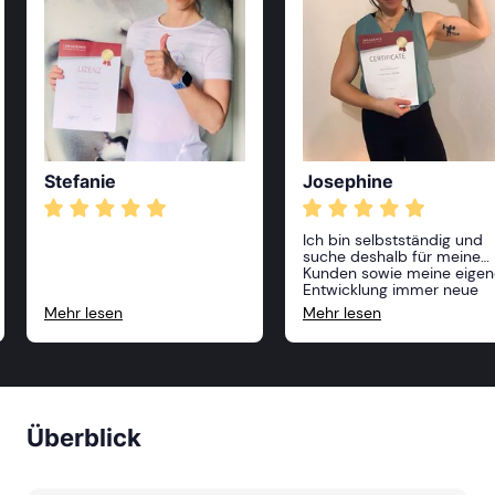
Stefanie
Josephine
Ich bin selbstständig und
suche deshalb für meine
Kunden sowie meine eigen
Entwicklung immer neue
Anreize und Möglichkeiten,
Mehr lesen
Mehr lesen
zu wachsen. Die Akademie
für Sport und Gesundheit
bietet für mich hierzu die
beste Plattform. Mit einem
riesigen Angebot an
Ausbildungen sowie einem
unkomplizierten Aufbau de
Überblick
Ausbildungen, die super
vermittelt werden, fühle ic
mich hier an der richtigen
Stelle.