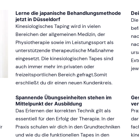
Lerne die japanische Behandlungsmethode
Dei
jetzt in Düsseldorf
Die
Kinesiologisches Taping wird in vielen
bef
Bereichen der allgemeinen Medizin, der
nac
Physiotherapie sowie im Leistungssport als
nac
unterstützende therapeutische Maßnahme
urs
eingesetzt. Die kinesiologischen Tapes sind
Ext
auch immer mehr im privaten oder
jew
freizeitsportlichen Bereich gefragt.Somit
erschließt du dir einen neuen Kundenkreis.
Spannende Übungseinheiten stehen im
Ges
Mittelpunkt der Ausbildung
ve
Das Erlernen der korrekten Technik gilt als
Pra
essentiell für den Erfolg der Therapie. In der
dar
ir
Praxis schulen wir dich in den Grundtechniken
fac
und wie du die funktionellen Tapes in den
kin