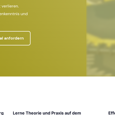
 verlieren.
henkenntnis und
al anfordern
rg
Lerne Theorie und Praxis auf dem
Eff