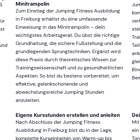
Minitrampolin
aß
Jum
Zum Einstieg der Jumping Fitness Ausbildung
kom
in Freiburg erhältst du eine umfassende
für
ver
Einweisung in das Minitrampolin – dein
nst
ste
wichtigstes Arbeitsgerät. Du übst die richtige
Tra
Grundhaltung, die sichere Fußstellung und die
 und
Tei
grundlegenden Sprungtechniken. Ergänzt wird
ank
diese Praxis durch theoretisches Wissen zur
gle
Trainingswissenschaft und zu gesundheitlichen
Bin
Aspekten. So bist du bestens vorbereitet, um
Be
effektive, gelenkschonende und
abwechslungsreiche Jumping Stunden
anzuleiten.
Eigene Kursstunden erstellen und anleiten
Dei
Nach Abschluss der Jumping Fitness
Mit
Ausbildung in Freiburg bist du in der Lage,
ein
komplette Kurseinheiten von Warm-up bis
Tür