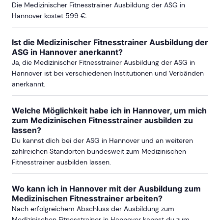
Die Medizinischer Fitnesstrainer Ausbildung der ASG in
Hannover kostet 599 €.
ab Sa, 21. August 2027
Ist die Medizinischer Fitnesstrainer Ausbildung der
ASG in Hannover anerkannt?
Ja, die Medizinischer Fitnesstrainer Ausbildung der ASG in
BIELEFELD
Hannover ist bei verschiedenen Institutionen und Verbänden
anerkannt.
ab Sa, 28. November 2026
Welche Möglichkeit habe ich in Hannover, um mich
zum Medizinischen Fitnesstrainer ausbilden zu
ab Sa, 9. Oktober 2027
lassen?
Du kannst dich bei der ASG in Hannover und an weiteren
zahlreichen Standorten bundesweit zum Medizinischen
Fitnesstrainer ausbilden lassen.
Wo kann ich in Hannover mit der Ausbildung zum
Medizinischen Fitnesstrainer arbeiten?
Nach erfolgreichem Abschluss der Ausbildung zum
Medizinischen Fitnesstrainer in Hannover kannst du zum