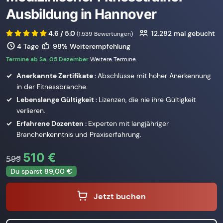
Ausbildung in Hannover
4.6 / 5.0
12.282
mal gebucht
(1.539 Bewertungen)
4 Tage
98% Weiterempfehlung
Termine ab Sa. 05 Dezember
Weitere Termine
Anerkannte Zertifikate :
Abschlüsse mit hoher Anerkennung
in der Fitnessbranche.
Lebenslange Gültigkeit :
Lizenzen, die nie ihre Gültigkeit
verlieren.
Erfahrene Dozenten :
Experten mit langjähriger
Branchenkenntnis und Praxiserfahrung.
510 €
599
Du sparst 89,00 €
Jetzt buchen