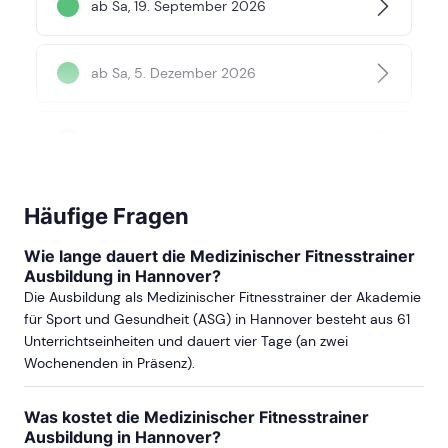
ab Sa, 19. September 2026
ab Sa, 5. Dezember 2026
ab Sa, 6. März 2027
ab Sa, 19. Juni 2027
Häufige Fragen
Wie lange dauert die Medizinischer Fitnesstrainer
Ausbildung in Hannover?
ab Sa, 2. Oktober 2027
Die Ausbildung als Medizinischer Fitnesstrainer der Akademie
für Sport und Gesundheit (ASG) in Hannover besteht aus 61
Unterrichtseinheiten und dauert vier Tage (an zwei
mehr Termine in Hamburg anzeigen
Wochenenden in Präsenz).
BREMEN
Was kostet die Medizinischer Fitnesstrainer
Ausbildung in Hannover?
ab Sa, 8. August 2026