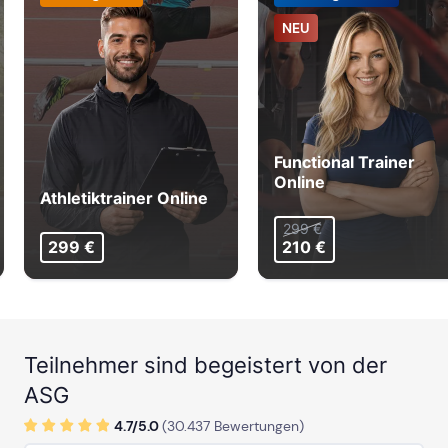
NEU
Functional Trainer
Online
Athletiktrainer Online
299 €
299 €
210 €
Teilnehmer sind begeistert von der
ASG
4.7/
5
.0
(
30.437
Bewertungen)