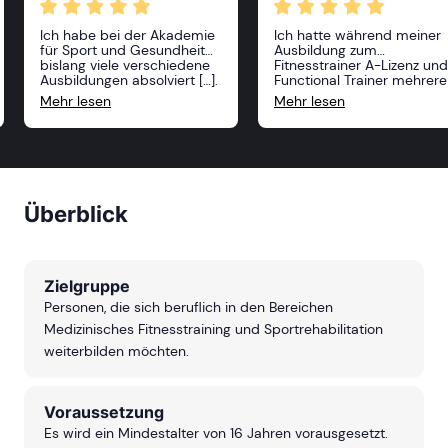
Ich habe bei der Akademie
Ich hatte während meiner
für Sport und Gesundheit
Ausbildung zum
bislang viele verschiedene
Fitnesstrainer A-Lizenz und
Ausbildungen absolviert […].
Functional Trainer mehrere
Alle Kurse waren sehr
Dozenten und alle haben
Mehr lesen
Mehr lesen
anspruchsvoll und
mit ihrem praxisnahen
professionell, die Dozenten
Wissen nicht nur die
sehr freundlich und vor
geforderten, sondern weit
allem sehr kompetent! Ich
darüberhinausgehende
kann die Akademie nur
Ausbildungsinhalte auf seh
weiterempfehlen und ich
interessante Weise
freue mich, im nächsten
vermitteln können. Zudem
Überblick
Jahr weitere Kurse zu
hat sich in meinen 4
belegen!
Ausbildungen immer ein
echter Teamspirit zwische
den Teilnehmern entwickelt
was zwischenmenschlich
Zielgruppe
besonders angenehm war
und hervorzuheben ist. Die
Personen, die sich beruflich in den Bereichen
Ausbildung bei der ASG
Medizinisches Fitnesstraining und Sportrehabilitation
würde ich jedem, der sich
im Fitnessbereich Wissen
weiterbilden möchten.
aneignen will,
uneingeschränkt
weiterempfehlen.
Voraussetzung
Es wird ein Mindestalter von 16 Jahren vorausgesetzt.