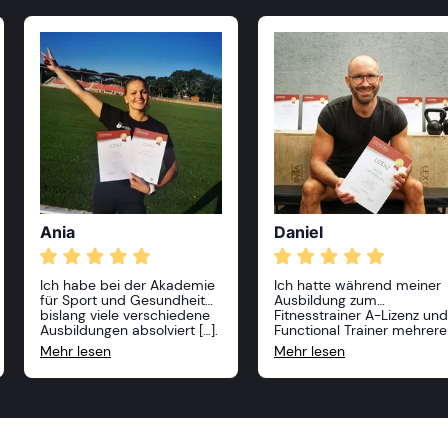
Ania
Daniel
Ich habe bei der Akademie
Ich hatte während meiner
für Sport und Gesundheit
Ausbildung zum
bislang viele verschiedene
Fitnesstrainer A-Lizenz und
Ausbildungen absolviert […].
Functional Trainer mehrere
Alle Kurse waren sehr
Dozenten und alle haben
Mehr lesen
Mehr lesen
anspruchsvoll und
mit ihrem praxisnahen
professionell, die Dozenten
Wissen nicht nur die
sehr freundlich und vor
geforderten, sondern weit
allem sehr kompetent! Ich
darüberhinausgehende
kann die Akademie nur
Ausbildungsinhalte auf seh
weiterempfehlen und ich
interessante Weise