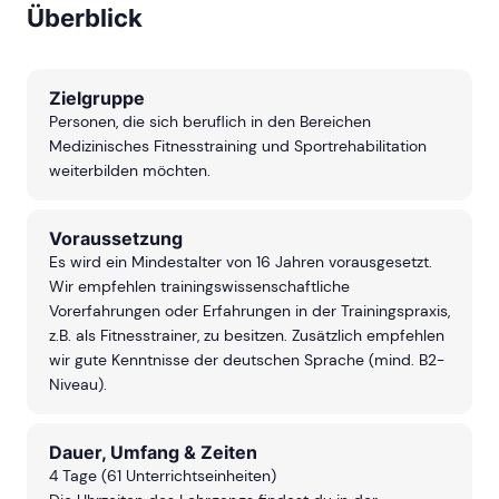
freue mich, im nächsten
vermitteln können. Zudem
Überblick
Jahr weitere Kurse zu
hat sich in meinen 4
belegen!
Ausbildungen immer ein
echter Teamspirit zwische
den Teilnehmern entwickelt
was zwischenmenschlich
Zielgruppe
besonders angenehm war
und hervorzuheben ist. Die
Personen, die sich beruflich in den Bereichen
Ausbildung bei der ASG
Medizinisches Fitnesstraining und Sportrehabilitation
würde ich jedem, der sich
im Fitnessbereich Wissen
weiterbilden möchten.
aneignen will,
uneingeschränkt
weiterempfehlen.
Voraussetzung
Es wird ein Mindestalter von 16 Jahren vorausgesetzt.
Wir empfehlen trainingswissenschaftliche
Vorerfahrungen oder Erfahrungen in der Trainingspraxis,
z.B. als Fitnesstrainer, zu besitzen. Zusätzlich empfehlen
wir gute Kenntnisse der deutschen Sprache (mind. B2-
Niveau).
Dauer, Umfang & Zeiten
4 Tage (61 Unterrichtseinheiten)