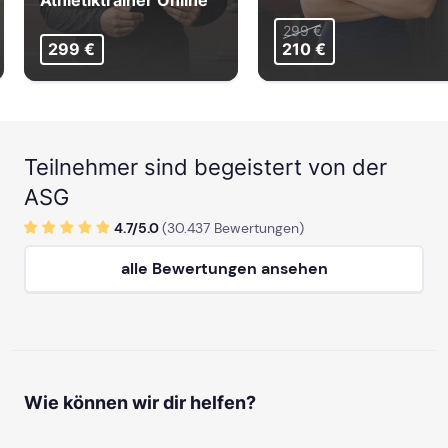
Athletiktrainer Online
299 €
299 €
210 €
Teilnehmer sind begeistert von der
ASG
4.7/
5
.0
(
30.437
Bewertungen)
alle Bewertungen ansehen
Wie können wir dir helfen?