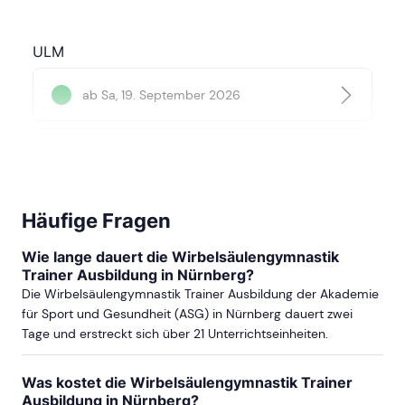
ULM
ab Sa, 19. September 2026
ab Sa, 11. September 2027
Häufige Fragen
MÜNCHEN
Wie lange dauert die Wirbelsäulengymnastik
Trainer Ausbildung in Nürnberg?
ab Sa, 31. Oktober 2026
Die Wirbelsäulengymnastik Trainer Ausbildung der Akademie
für Sport und Gesundheit (ASG) in Nürnberg dauert zwei
Tage und erstreckt sich über 21 Unterrichtseinheiten.
ab Sa, 6. Februar 2027
Was kostet die Wirbelsäulengymnastik Trainer
Ausbildung in Nürnberg?
ab Sa, 26. Juni 2027