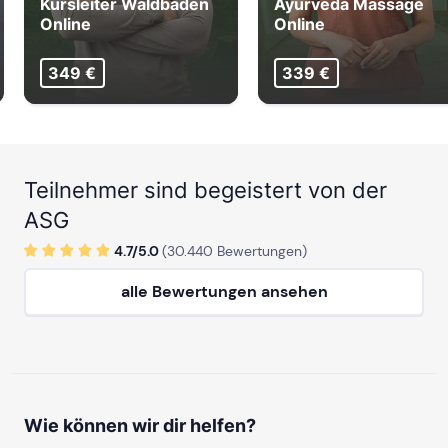
Kursleiter Waldbaden
Ayurveda Massage
Online
Online
349 €
339 €
Teilnehmer sind begeistert von der
ASG
4.7/
5
.0
(
30.440
Bewertungen)
alle Bewertungen ansehen
Wie können wir dir helfen?