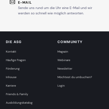
E-MAIL
Sende uns rund um die Uhr eine E-Mail und wir
werden so schnell wie möglich antworten.
DIE ASG
COMMUNITY
Kontakt
Magazin
Häufige Fragen
Webinare
Förderung
Newsletter
Inhouse
Möchtest du umbuchen?
Karriere
Login
Friends & Family
Ausbildungskatalog