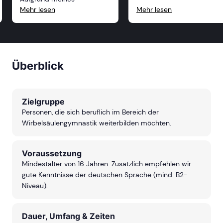
Sportstudiums hatte ich
Mehr lesen
Mehr lesen
schon einige
Vorerfahrungen, welche
jedoch durch persönliche
Erfahrungen der Dozenten
erweitert wurden. Auch auf
Fragen und Anmerkungen
wurde immer eingegangen.
Überblick
Durch die Bereitstellung von
geeigneten Materialien und
das Angebot verschiedener
Standorte bin ich nicht
abgeneigt, weitere
Zielgruppe
Ausbildung an der
Akademie zu machen.
Personen, die sich beruflich im Bereich der
Wirbelsäulengymnastik weiterbilden möchten.
Voraussetzung
Mindestalter von 16 Jahren. Zusätzlich empfehlen wir
gute Kenntnisse der deutschen Sprache (mind. B2-
Niveau).
Dauer, Umfang & Zeiten