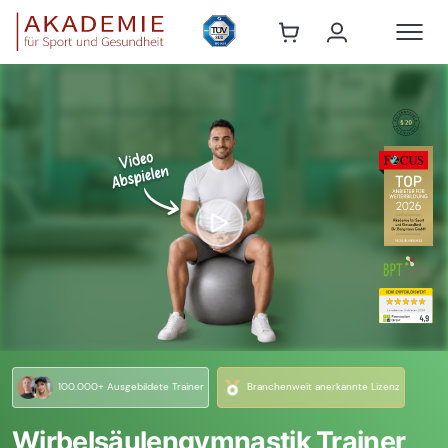
100.000+ Ausgebildete Trainer
Branchenweit anerkannte Lizenz
Wirbelsäulengymnastik Trainer