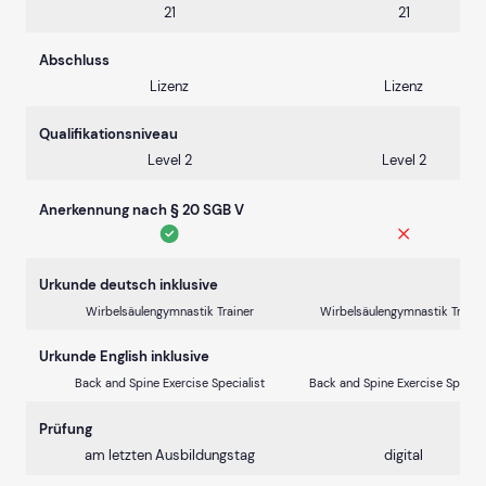
21
21
Abschluss
Lizenz
Lizenz
Qualifikationsniveau
Level 2
Level 2
Anerkennung nach § 20 SGB V
Urkunde deutsch inklusive
Wirbelsäulengymnastik Trainer
Wirbelsäulengymnastik Traine
Urkunde English inklusive
Back and Spine Exercise Specialist
Back and Spine Exercise Special
Prüfung
am letzten Ausbildungstag
digital