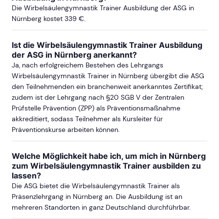
Die Wirbelsäulengymnastik Trainer Ausbildung der ASG in
Nürnberg kostet 339 €.
ab Sa, 4. Dezember 2027
Ist die Wirbelsäulengymnastik Trainer Ausbildung
der ASG in Nürnberg anerkannt?
Ja, nach erfolgreichem Bestehen des Lehrgangs
STUTTGART
Wirbelsäulengymnastik Trainer in Nürnberg übergibt die ASG
den Teilnehmenden ein branchenweit anerkanntes Zertifikat;
zudem ist der Lehrgang nach §20 SGB V der Zentralen
ab Sa, 7. November 2026
Prüfstelle Prävention (ZPP) als Präventionsmaßnahme
akkreditiert, sodass Teilnehmer als Kursleiter für
Präventionskurse arbeiten können.
ab Sa, 10. April 2027
Welche Möglichkeit habe ich, um mich in Nürnberg
ab Sa, 9. Oktober 2027
zum Wirbelsäulengymnastik Trainer ausbilden zu
lassen?
Die ASG bietet die Wirbelsäulengymnastik Trainer als
Präsenzlehrgang in Nürnberg an. Die Ausbildung ist an
mehreren Standorten in ganz Deutschland durchführbar.