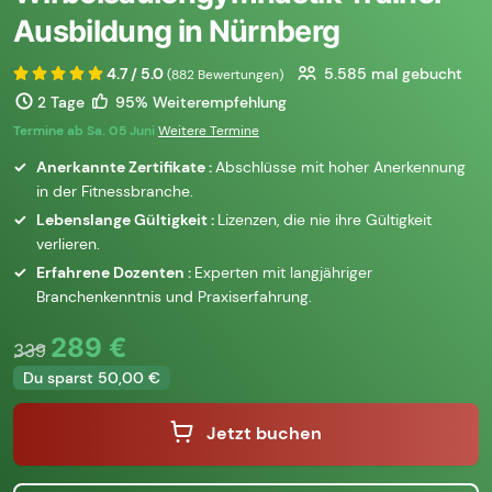
Ausbildung in Nürnberg
4.7 / 5.0
5.585
mal gebucht
(882 Bewertungen)
2 Tage
95% Weiterempfehlung
Termine ab Sa. 05 Juni
Weitere Termine
Anerkannte Zertifikate :
Abschlüsse mit hoher Anerkennung
in der Fitnessbranche.
Lebenslange Gültigkeit :
Lizenzen, die nie ihre Gültigkeit
verlieren.
Erfahrene Dozenten :
Experten mit langjähriger
Branchenkenntnis und Praxiserfahrung.
289 €
339
Du sparst 50,00 €
Jetzt buchen