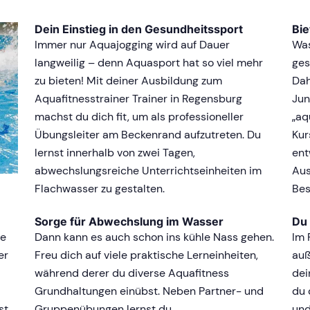
Dein Einstieg in den Gesundheitssport
Bi
Immer nur Aquajogging wird auf Dauer
Was
langweilig – denn Aquasport hat so viel mehr
ges
zu bieten! Mit deiner Ausbildung zum
Dah
Aquafitnesstrainer Trainer in Regensburg
Jun
machst du dich fit, um als professioneller
„aq
Übungsleiter am Beckenrand aufzutreten. Du
Kur
lernst innerhalb von zwei Tagen,
ent
abwechslungsreiche Unterrichtseinheiten im
Aus
Flachwasser zu gestalten.
Bes
Sorge für Abwechslung im Wasser
Du 
ie
Dann kann es auch schon ins kühle Nass gehen.
Im 
er
Freu dich auf viele praktische Lerneinheiten,
auß
während derer du diverse Aquafitness
dei
Grundhaltungen einübst. Neben Partner- und
du 
st
Gruppenübungen lernst du
und