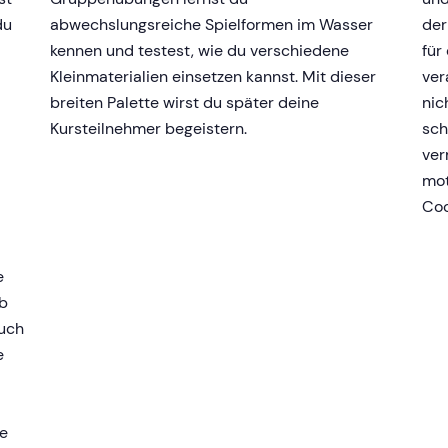
du
abwechslungsreiche Spielformen im Wasser
der
kennen und testest, wie du verschiedene
für
Kleinmaterialien einsetzen kannst. Mit dieser
ver
breiten Palette wirst du später deine
nic
Kursteilnehmer begeistern.
sch
ver
mot
Coo
e
lb
auch
e
ne