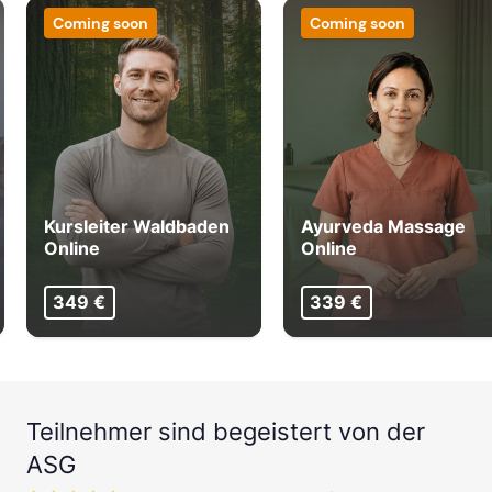
Coming soon
Coming soon
mehr Termine in Frankfurt anzeigen
FREIBURG
ab Sa, 7. November 2026
Kursleiter Waldbaden
Ayurveda Massage
ab Sa, 3. April 2027
Online
Online
349 €
339 €
mehr Termine in Freiburg anzeigen
HAMBURG
ab Sa, 10. Oktober 2026
Teilnehmer sind begeistert von der
ASG
ab Sa, 5. Dezember 2026