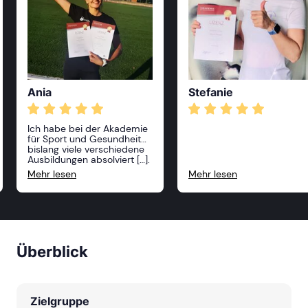
Ania
Stefanie
Ich habe bei der Akademie
für Sport und Gesundheit
bislang viele verschiedene
Ausbildungen absolviert […].
Alle Kurse waren sehr
Mehr lesen
Mehr lesen
anspruchsvoll und
professionell, die Dozenten
sehr freundlich und vor
allem sehr kompetent! Ich
kann die Akademie nur
weiterempfehlen und ich
freue mich, im nächsten
Überblick
Jahr weitere Kurse zu
belegen!
Zielgruppe