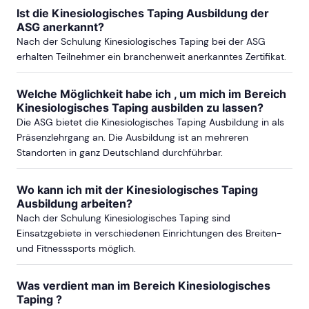
Ist die Kinesiologisches Taping Ausbildung der
BRAUNSCHWEIG
ASG anerkannt?
Nach der Schulung Kinesiologisches Taping bei der ASG
ab Sa, 12. Juni 2027
erhalten Teilnehmer ein branchenweit anerkanntes Zertifikat.
Welche Möglichkeit habe ich , um mich im Bereich
Kinesiologisches Taping ausbilden zu lassen?
BREMEN
Die ASG bietet die Kinesiologisches Taping Ausbildung in als
Präsenzlehrgang an. Die Ausbildung ist an mehreren
ab Sa, 24. Oktober 2026
Standorten in ganz Deutschland durchführbar.
Wo kann ich mit der Kinesiologisches Taping
ab Sa, 27. Februar 2027
Ausbildung arbeiten?
Nach der Schulung Kinesiologisches Taping sind
Einsatzgebiete in verschiedenen Einrichtungen des Breiten-
mehr Termine in Bremen anzeigen
und Fitnesssports möglich.
DARMSTADT
Was verdient man im Bereich Kinesiologisches
Taping ?
ab Sa, 10. April 2027