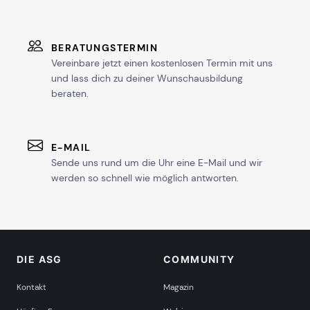
ab Sa, 20. Februar 2027
BERATUNGSTERMIN
mehr Termine in Karlsruhe anzeigen
Vereinbare jetzt einen kostenlosen Termin mit uns
und lass dich zu deiner Wunschausbildung
KASSEL
beraten.
ab Sa, 14. August 2027
E-MAIL
Sende uns rund um die Uhr eine E-Mail und wir
werden so schnell wie möglich antworten.
KIEL
ab Sa, 14. November 2026
DIE ASG
COMMUNITY
ab Sa, 22. Mai 2027
Kontakt
Magazin
mehr Termine in Kiel anzeigen