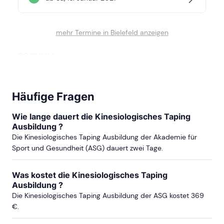
mehr Termine in Bielefeld anzeigen
BOCHUM
ab Sa, 24. Oktober 2026
Häufige Fragen
ab Sa, 13. Februar 2027
Wie lange dauert die Kinesiologisches Taping
Ausbildung ?
Die Kinesiologisches Taping Ausbildung der Akademie für
mehr Termine in Bochum anzeigen
Sport und Gesundheit (ASG) dauert zwei Tage.
BONN
Was kostet die Kinesiologisches Taping
Ausbildung ?
ab Sa, 13. März 2027
Die Kinesiologisches Taping Ausbildung der ASG kostet 369
€.