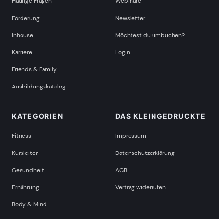
Häufige Fragen
Webinare
Förderung
Newsletter
KOBLENZ
Inhouse
Möchtest du umbuchen?
ab Sa, 24. Oktober 2026
Karriere
Login
Friends & Family
ab Sa, 27. Februar 2027
Ausbildungskatalog
mehr Termine in Koblenz anzeigen
KATEGORIEN
DAS KLEINGEDRUCKTE
KONSTANZ
Fitness
Impressum
Kursleiter
Datenschutzerklärung
ab Sa, 22. Mai 2027
Gesundheit
AGB
Ernährung
Vertrag widerrufen
KÖLN
Body & Mind