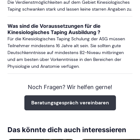
Die Verdienstmöglichkeiten auf dem Gebiet Kinesiologisches
Taping schwanken stark und lassen keine starren Angaben zu.
Was sind die Voraussetzungen für die
DÜSSELDORF
Kinesiologisches Taping Ausbildung ?
Für die Kinesiologisches Taping Schulung der ASG müssen
ab Sa, 26. September 2026
Teilnehmer mindestens 16 Jahre alt sein. Sie sollten gute
Deutschkenntnisse auf mindestens B2-Niveau mitbringen
und am besten über Vorkenntnisse in den Bereichen der
ab Sa, 20. März 2027
Physiologie und Anatomie verfügen.
mehr Termine in Düsseldorf anzeigen
Noch Fragen? Wir helfen gerne!
FRANKFURT
Beratungsgespräch vereinbaren
ab Sa, 5. September 2026
Das könnte dich auch interessieren
ab Sa, 21. November 2026