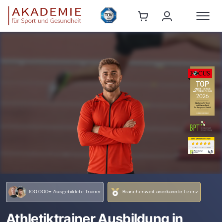
100.000+ Ausgebildete Trainer
Branchenweit anerkannte Lizenz
Athletiktrainer Ausbildung in