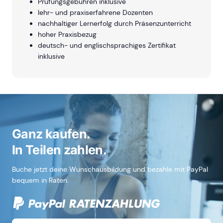
Prüfungsgebühren inklusive
lehr- und praxiserfahrene Dozenten
nachhaltiger Lernerfolg durch Präsenzunterricht
hoher Praxisbezug
deutsch- und englischsprachiges Zertifikat
inklusive
Ganz kaufen.
In Teilen zahlen.
Buche jetzt deine Wunschausbildung und bezahle mit PayPal
bequem in Raten.